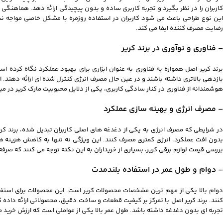
کاربران را در نظر بگیرد و تجربه کاربری ساده و بدون پیچیدگی ارائه دهد. هماهن
این نوع طراحی باعث می شود کاربران در استفاده روزمره با مشکل خاصی مواجه
رضایت مصرف کننده ایفا می کند.
– فناوری و نوآوری در برند کریر
برند کریر اصل همواره به فناوری به عنوان ابزاری برای بهبود عملکرد نگاه کرده اس
بازدهی بالاتری داشته باشند و در عین حال مصرف انرژی کنترل شده ای ارائه دهند. ا
هوشمندانه از فناوری در کنار سادگی کاربری، یکی از دلایل محبوبیت مارک کریر در 
– مصرف انرژی و بهینه سازی عملکرد
در شرایطی که مصرف انرژی به یکی از دغدغه های اصلی کاربران تبدیل شده، برند کر
بدون افت عملکرد، انرژی کمتری مصرف کنند. این ویژگی نه تنها به کاهش هزینه ها
بررسی قیمت لوازم برقی کریر، بسیاری از خریداران به این نکته توجه می کنند که صر
– دوام و طول عمر در استفاده بلندمدت
اینستاگرام
دوام بالا یکی از مهم ترین مشخصات محصولات کریر است. این محصولات برای استف
کنند. برند کریر اصل با تمرکز بر کیفیت قطعات و ساخت دقیق، محصولاتی ارائه داده
واتساپ
تجربه ای بدون دغدغه داشته باشد. طول عمر بالا یکی از عواملی است که ارزش خرید م
تلگرام