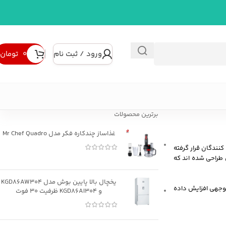
ورود / ثبت نام
۰
تومان
برترین محصولات
غذاساز چندکاره فکر مدل Mr Chef Quadro
نندگان قرار گرفته
 طراحی شده اند که
یخچال بالا پایین بوش مدل KGD86AW304
توجهی افزایش داده
و KGD86AI304 ظرفیت 30 فوت