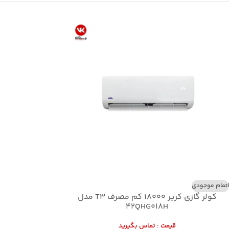
اتمام موجودی
کولر گازی کریر 18000 کم مصرف T3 مدل
42QHG018H
قيمت : تماس بگيريد