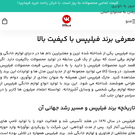
قیمت تمامی محصولات به روز است، با خیال راحت خرید فرمایید!
عبور به ناوبری
رفتن به محتوای اصلی
منو
معرفی برند فیلیپس با کیفیت بالا
برند فیلیپس یکی از شناخته شده ترین و معتبرترین نام ها در دنیای لوازم خانگی و
لوازم برقی است که بیش از یک قرن سابقه در تولید محصولات باکیفیت دارد. اگر
قصد خرید محصولات فیلیپس را دارید یا به دنبال بررسی قیمت محصولات فیلیپس
هستید، در وستا کالا می توانید مجموعه ای از جدیدترین مدل ها و تولیدات این برند را
مشاهده کنید. مارک فیلیپس اصل همیشه به عنوان نمادی از نوآوری، دوام بالا و
طراحی هوشمند شناخته می شود. این برند با تولید انواع لوازم خانگی فیلیپس از
جمله لوازم برقی شخصی و وسایل آشپزخانه، توانسته اعتماد میلیون ها کاربر را در
سراسر جهان جلب کند.
تاریخچه برند فیلیپس و مسیر رشد جهانی آن
فیلیپس در سال 1891 در هلند تأسیس شد و فعالیت خود را با تولید لامپ های
روشنایی آغاز کرد. پس از مدت کوتاهی، این شرکت با رویکردی نوآورانه وارد حوزه
های مختلفی از فناوری و لوازم خانگی شد. برند فیلیپس همواره در تلاش بوده است