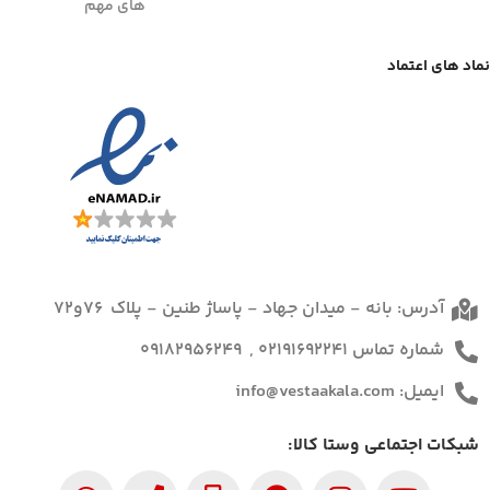
های مهم
نماد های اعتماد
آدرس: بانه - میدان جهاد - پاساژ طنین - پلاک 76و72
شماره تماس 02191692241 , 09182956249
ایمیل: info@vestaakala.com
شبکات اجتماعی وستا کالا: