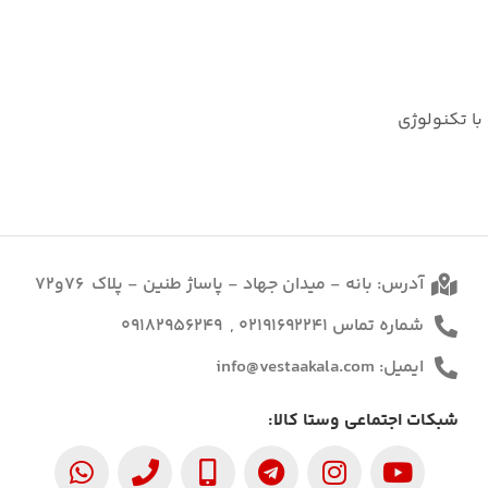
غذاساز نینجا مدل NINJA C5V با تکنولوژی
آدرس: بانه - میدان جهاد - پاساژ طنین - پلاک 76و72
شماره تماس 02191692241 , 09182956249
ایمیل: info@vestaakala.com
شبکات اجتماعی وستا کالا: