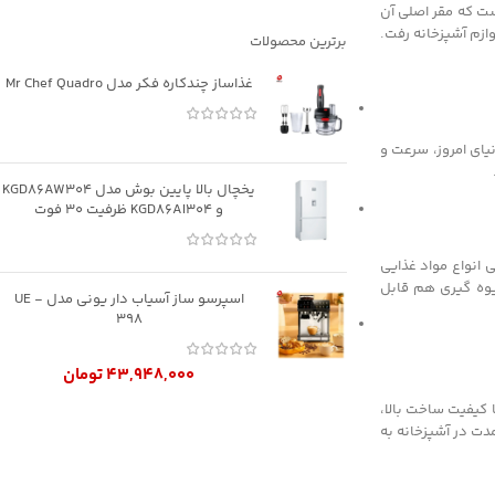
اغلب خریداران در ذهن دارند، این است که برند نینجا ساخت کجاست؟ در پاسخ باید گفت که این برند متعلق به شرکت SharkNinja Operating LLC است که مقر اصلی آن
وازم آشپزخانه رفت.
برترین محصولات
غذاساز چندکاره فکر مدل Mr Chef Quadro
یای امروز، سرعت و
یخچال بالا پایین بوش مدل KGD86AW304
و KGD86AI304 ظرفیت 30 فوت
 انواع مواد غذایی
یوه گیری هم قابل
اسپرسو ساز آسیاب دار یونی مدل UE -
398
۴۳,۹۴۸,۰۰۰
تومان
 کیفیت ساخت بالا،
مدت در آشپزخانه به