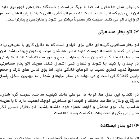
در برخی مدل ها مخزن آب جدا یا بزرگ تر است و دستگاه بخاردهی قوی تری دارد.
این نوع برای کسانی مناسب است که حجم اتو کشی بالایی دارند یا پارچه های ضخیم
تر را زیاد اتو می کنند. سرعت کار معمولاً بیشتر می شود و بخاردهی پایدارتر است.
3) اتو بخار مسافرتی
اتو بخار مسافرتی گزینه‌ ای عالی برای افرادی است که به دلایل کاری یا تفریحی زیاد
سفر می‌ کنند و همیشه دوست دارند لباس‌ هایشان مرتب و بدون چروک باشد. این
مدل‌ ها با ابعاد کوچک، وزن سبک و طراحی جمع‌ و جور ساخته شده‌ اند تا به راحتی
در چمدان یا کیف جا شوند و فضای کمی اشغال کنند. هرچند اتو بخار مسافرتی
معمولاً قدرت کمتری نسبت به اتوهای خانگی دارد، اما برای لباس‌ های نازک و حجم
پایین کاملاً کافی است و می‌ تواند در سفر نیازهای شما را به بهترین شکل پاسخ
دهد.
در انتخاب این مدل‌ ها، توجه به عواملی مانند کیفیت ساخت، سرعت گرم شدن،
سازگاری ولتاژ با مقاصد مختلف و قیمت اتو مسافرتی کوچک اهمیت دارد تا با هزینه
ناسب، یک اتوی مطمئن و کارآمد همراه خود داشته باشید.
اتو بخارگر دستی فکر
مدل رامی
یکی از محصولات با کیفیت وستا کالا است.
4) اتو بخار ایستاده
اتو بخار ایستاده یکی از محبوب ترین انواع بخارگرها است که برای صاف کردن سریع و