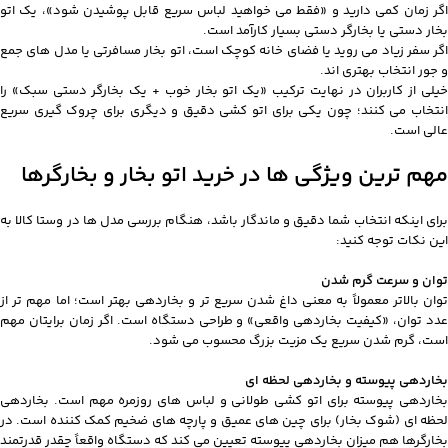
اگر زمان کمی دارید و «فقط می خواهید لباس سریع قابل پوشیدن شود»، یک اتو
بخار دستی یا بخارگر دستی بسیار کارآمد است.
اگر سفر زیاد می روید یا فضای خانه کوچک است، اتو بخار مسافرتی یا مدل های جمع
و جور انتخاب بهتری اند.
خیلی از کاربران در نهایت ترکیب «یک اتو بخار خوب + یک بخارگر دستی سبک» را
انتخاب می کنند؛ چون یکی برای اتو کشی دقیق و دیگری برای چروک گیری سریع
عالی است.
مهم ترین ویژگی ها در خرید اتو بخار و بخارگرها
برای اینکه انتخاب شما دقیق و ماندگار باشد، هنگام بررسی مدل ها در وستا کالا به
این نکات توجه کنید:
توان و سرعت گرم شدن
توان بالاتر معمولاً به معنی داغ شدن سریع تر و بخاردهی بهتر است؛ اما مهم تر از
عدد توان، «کیفیت بخاردهی واقعی» و طراحی دستگاه است. اگر زمان برایتان مهم
است، گرم شدن سریع یک مزیت بزرگ محسوب می شود.
بخاردهی پیوسته و بخاردهی لحظه ای
بخاردهی پیوسته برای اتو کشی طولانی و لباس های روزمره مهم است. بخاردهی
لحظه ای (شوک بخار) برای چین های عمیق و پارچه های ضخیم کمک کننده است. در
بخارگرها هم میزان بخاردهی پیوسته تعیین می کند که دستگاه واقعاً چقدر قدرتمند