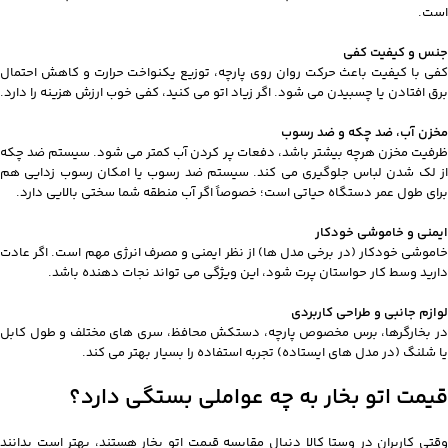
است.
جنس و کیفیت کفی
کفی با کیفیت باعث حرکت روان روی پارچه، توزیع یکنواخت حرارت و کاهش احتمال
برق افتادن یا چسبیدن می شود. اگر زیاد اتو می کنید، کفی خوب ارزش هزینه را دارد.
مخزن آب، ضد چکه و ضد رسوب
ظرفیت مخزن هرچه بیشتر باشد، دفعات پر کردن آب کمتر می شود. سیستم ضد چکه
از لک شدن لباس جلوگیری می کند. سیستم ضد رسوب یا امکان رسوب زدایی هم
برای طول عمر دستگاه حیاتی است؛ خصوصاً اگر آب منطقه شما سختی بالایی دارد.
ایمنی و خاموشی خودکار
خاموشی خودکار (در برخی مدل ها) از نظر ایمنی و مصرف انرژی مهم است. اگر عادت
دارید وسط کار حواستان پرت شود، این ویژگی می تواند نجات دهنده باشد.
لوازم جانبی و طراحی کاربردی
در بخارگرها، برس مخصوص پارچه، دستکش محافظ، سری های مختلف و طول کابل
یا شلنگ (در مدل های ایستاده) تجربه استفاده را بسیار بهتر می کند.
قیمت اتو بخار به چه عواملی بستگی دارد؟
وقتی کاربران در وستا کالا دنبال مقایسه قیمت اتو بخار هستند، بهتر است بدانند