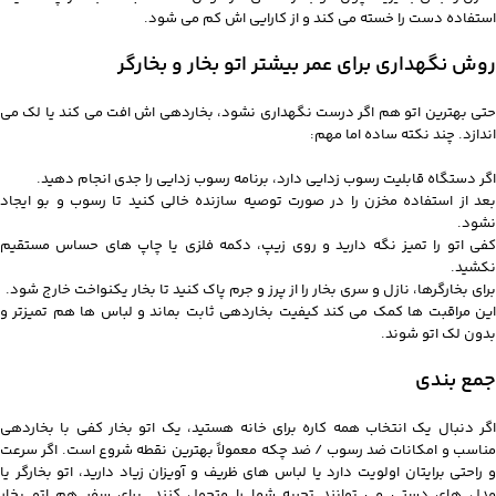
استفاده دست را خسته می کند و از کارایی اش کم می شود.
روش نگهداری برای عمر بیشتر اتو بخار و بخارگر
حتی بهترین اتو هم اگر درست نگهداری نشود، بخاردهی اش افت می کند یا لک می
اندازد. چند نکته ساده اما مهم:
اگر دستگاه قابلیت رسوب زدایی دارد، برنامه رسوب زدایی را جدی انجام دهید.
بعد از استفاده مخزن را در صورت توصیه سازنده خالی کنید تا رسوب و بو ایجاد
نشود.
کفی اتو را تمیز نگه دارید و روی زیپ، دکمه فلزی یا چاپ های حساس مستقیم
نکشید.
برای بخارگرها، نازل و سری بخار را از پرز و جرم پاک کنید تا بخار یکنواخت خارج شود.
این مراقبت ها کمک می کند کیفیت بخاردهی ثابت بماند و لباس ها هم تمیزتر و
بدون لک اتو شوند.
جمع بندی
اگر دنبال یک انتخاب همه کاره برای خانه هستید، یک اتو بخار کفی با بخاردهی
مناسب و امکانات ضد رسوب / ضد چکه معمولاً بهترین نقطه شروع است. اگر سرعت
و راحتی برایتان اولویت دارد یا لباس های ظریف و آویزان زیاد دارید، اتو بخارگر یا
مدل های دستی می توانند تجربه شما را متحول کنند. برای سفر هم اتو بخار