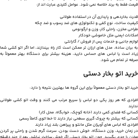
قیمت فقط به برند خلاصه نمی شود. عوامل کلیدی عبارت اند از:
قدرت بخاردهی و پایداری آن در استفاده طولانی
کیفیت ساخت، نوع کفی و تکنولوژی های ضد رسوب و ضد چکه
طراحی مخزن، راحتی کار، وزن و ارگونومی
امکانات ایمنی مثل خاموشی خودکار
لوازم جانبی و خدمات پس از فروش / گارانتی
به بیان ساده، مدل های ارزان تر ممکن است کار راه بیندازند، اما اگر اتو کشی شما
زیاد است یا لباس های حساس دارید، هزینه بیشتر برای دستگاه بهتر معمولاً به
صرفه تر تمام می شود.
خرید اتو بخار دستی
خرید اتو بخار دستی معمولاً برای این گروه ها بهترین نتیجه را دارد:
افرادی که هر روز یکی دو لباس را سریع مرتب می کنند و وقت اتو کشی طولانی
ندارند
کسانی که فضای کمی دارند (خانه کوچک، خوابگاه، محل کار)
کسانی که بیشتر به چروک گیری سطحی نیاز دارند تا خط اتوی کاملاً رسمی
افرادی که لباس های آویزان مثل مانتو و پیراهن بلند زیاد دارند
در زمان خرید، وزن دستگاه، خوش دست بودن، سرعت گرم شدن و راحتی پر کردن
مخزن را جدی بگیرید. چون اتو بخار دستی اگر خوش ساخت نباشد، بعد از چند دقیقه