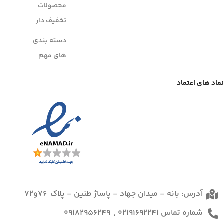
محصولات
تخفیف دار
دسته بندی
های مهم
نماد های اعتماد
آدرس: بانه - میدان جهاد - پاساژ طنین - پلاک 76و72
شماره تماس 02191692241 , 09182956249