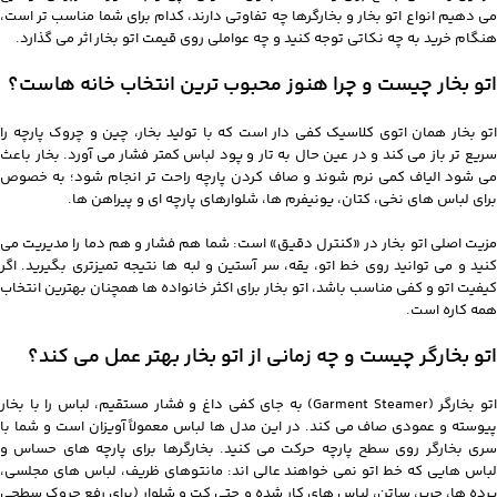
می دهیم انواع اتو بخار و بخارگرها چه تفاوتی دارند، کدام برای شما مناسب تر است،
هنگام خرید به چه نکاتی توجه کنید و چه عواملی روی قیمت اتو بخار اثر می گذارد.
اتو بخار چیست و چرا هنوز محبوب ترین انتخاب خانه هاست؟
اتو بخار همان اتوی کلاسیک کفی دار است که با تولید بخار، چین و چروک پارچه را
سریع تر باز می کند و در عین حال به تار و پود لباس کمتر فشار می آورد. بخار باعث
می شود الیاف کمی نرم شوند و صاف کردن پارچه راحت تر انجام شود؛ به خصوص
برای لباس های نخی، کتان، یونیفرم ها، شلوارهای پارچه ای و پیراهن ها.
مزیت اصلی اتو بخار در «کنترل دقیق» است: شما هم فشار و هم دما را مدیریت می
کنید و می توانید روی خط اتو، یقه، سر آستین و لبه ها نتیجه تمیزتری بگیرید. اگر
کیفیت اتو و کفی مناسب باشد، اتو بخار برای اکثر خانواده ها همچنان بهترین انتخاب
همه کاره است.
اتو بخارگر چیست و چه زمانی از اتو بخار بهتر عمل می کند؟
اتو بخارگر (Garment Steamer) به جای کفی داغ و فشار مستقیم، لباس را با بخار
پیوسته و عمودی صاف می کند. در این مدل ها لباس معمولاً آویزان است و شما با
سری بخارگر روی سطح پارچه حرکت می کنید. بخارگرها برای پارچه های حساس و
لباس هایی که خط اتو نمی خواهند عالی اند: مانتوهای ظریف، لباس های مجلسی،
پرده ها، حریر، ساتن، لباس های کار شده و حتی کت و شلوار (برای رفع چروک سطحی