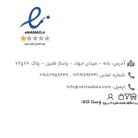
آدرس: بانه - میدان جهاد - پاساژ طنین - پلاک 76و72
شماره تماس 02191692241 , 09182956249
ایمیل: info@vestaakala.com
شبکات اجتماعی وستا کالا:
روشگاه
فیلترها
سبد خرید
حساب کاربری من