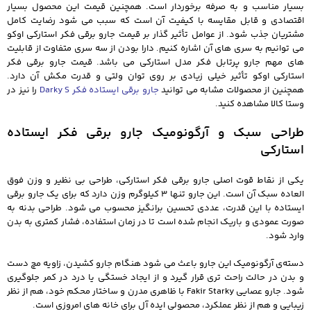
بسیار مناسب و به صرفه برخوردار است. همچنین قیمت این محصول بسیار
اقتصادی و قابل مقایسه با کیفیت آن است که سبب می شود رضایت کامل
مشتریان جذب شود. از عوامل تأثیر گذار بر قیمت جارو برقی فکر استارکی اوکو
می توانیم به سری های آن اشاره کنیم. دارا بودن از سه سری متفاوت از قابلیت
های مهم جارو پرتابل فکر مدل استارکی می باشد. قیمت جارو برقی فکر
استارکی اوکو تأثیر خیلی زیادی بر روی توان ولتی و قدرت مکش آن دارد.
همچنین از محصولات مشابه می توانید
جارو برقی ایستاده فکر Darky S
را نیز در
وستا کالا مشاهده کنید.
طراحی سبک و آرگونومیک جارو برقی فکر ایستاده
استارکی
یکی از نقاط قوت اصلی جارو برقی فکر استارکی، طراحی بی‌ نظیر و وزن فوق‌
العاده سبک آن است. این جارو تنها 3 کیلوگرم وزن دارد که برای یک جارو برقی
ایستاده با این قدرت، عددی تحسین‌ برانگیز محسوب می‌ شود. طراحی بدنه به‌
صورت عمودی و باریک انجام شده است تا در زمان استفاده، فشار کمتری به بدن
وارد شود.
دسته‌ی آرگونومیک این جارو باعث می‌ شود هنگام جارو کشیدن، زاویه مچ دست
و بدن در حالت راحت‌ تری قرار گیرد و از ایجاد خستگی یا درد در کمر جلوگیری
شود. جارو عصایی Fakir Starky با ظاهری مدرن و ساختار محکم خود، هم از نظر
زیبایی و هم از نظر عملکرد، محصولی ایده‌ آل برای خانه‌ های امروزی است.