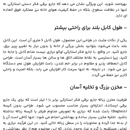
بهره‌مند شوید. این ویژگی نشان می‌ دهد که جارو برقی فکر دستی استارکی نه‌
تنها در نظافت سطوح، بلکه در حفظ کیفیت هوای خانه نیز عملکرد فوق‌ العاده‌
ای دارد.
– طول کابل بلند برای راحتی بیشتر
یکی از نکات مثبت در طراحی این محصول، طول کابل 6 متری آن است. این کابل
بلند باعث می‌شود بتوانید بخش بزرگی از خانه را بدون نیاز به تغییر پریز برق،
جارو کنید. در واقع، با جارو فکر استارکی اوکو نیازی نیست مدام کابل را جابه‌ جا
کنید، زیرا دسترسی به نقاط مختلف اتاق‌ ها و سالن‌ ها بسیار آسان است. طراحی
کابل انعطاف‌ پذیر و مقاوم در برابر خم شدن، باعث افزایش طول عمر دستگاه
نیز می‌ شود. در نتیجه، نه‌ تنها سرعت کار افزایش می‌ یابد، بلکه امنیت و راحتی
کاربر نیز حفظ می‌ گردد.
– مخزن بزرگ و تخلیه آسان
ظرفیت مخزن زباله جارو برقی فکر استارکی برابر با 1 لیتر است که برای یک جارو
برقی ایستاده، اندازه‌ای بسیار مناسب محسوب می‌ شود. طراحی بدون کیسه
(Bagless) باعث شده که نیازی به تعویض مداوم فیلتر یا کیسه زباله نداشته
باشید. تخلیه مخزن بسیار ساده و بهداشتی انجام می‌ شود؛ تنها کافی است آن را
از بدنه جدا کرده و محتویات را در سطل زباله خالی کنید. در این فرآیند نیازی به
تماس مستقیم با گرد و غبار وجود ندارد، که این موضوع هم از نظر بهداشتی و