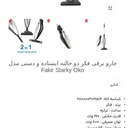
بزرگنمایی تصویر
جارو برقی فکر دو حالته ایستاده و دستی مدل
Fakir Starky Oko
فکیر
شناسه کالا: 2800002109514
برند : فکر
ساخت : ترکیه
قدرت مکش : 220 وات
توان مصرفی : 800 وات
میزان صدا : 84 دسیبل