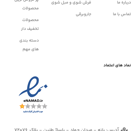
درباره ما
فرش شوی و مبل شوی
محصولات
تماس با ما
جاروبرقی
محصولات
تخفیف دار
دسته بندی
های مهم
نماد های اعتماد
آدرس: بانه - میدان جهاد - پاساژ طنین - پلاک 76و72