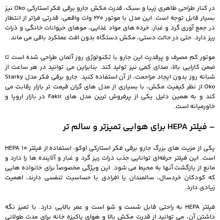
در کنار طراحی ظاهری زیبا و سبک، قدرت مکش جارو برقی فکر استارکی Oko نیز
بسیار قابل توجه است. این مدل با موتور 220 وات واقعی، قدرتی فراتر از انتظار
در جمع‌ آوری گرد و غبار، خرده‌ های مواد غذایی، موهای حیوانات خانگی و ذرات
ریز دارد. حتی در حالت دستی، مکش دستگاه بدون افت عملکرد باقی می‌ ماند.
موتور کم‌ مصرف و پرقدرت این جارو با تکنولوژی روز آلمان طراحی شده است تا
ضمن کارایی بالا، صدای کمی نیز تولید کند. بنابراین می‌ توانید در هر ساعت از
شبانه‌ روز بدون ایجاد مزاحمت، از آن استفاده کنید. جارو برقی فکر مدل Starky
Oko از نظر کیفیت مکش، با بسیاری از مدل‌ های گران‌ قیمت‌ تر بازار رقابت می‌
کند و به همین دلیل یکی از پرفروش‌ ترین مدل‌ های Fakir در بازار اروپا و
خاورمیانه است.
– فیلتر HEPA برای هوایی تمیزتر و سالم‌ تر
یکی از مزیت‌ های بزرگ جارو برقی فکر استارکی اوکو، استفاده از فیلتر HEPA 10
است. این فیلتر حرفه‌ای توانایی جذب ذرات ریز گرد و غبار و آلاینده‌ ها را دارد و
مانع از بازگشت آنها به محیط می‌ شود. این ویژگی مخصوصاً برای خانواده‌ هایی
که کودکان خردسال، سالمندان یا افرادی با حساسیت تنفسی دارند، اهمیت
زیادی دارد.
فیلتر HEPA به راحتی قابل شست‌ و شو است و عمر بالایی دارد. با تمیز نگه
داشتن آن، می‌ توانید از قدرت مکش بالا و هوای پاکیزه خانه برای مدت طولانی