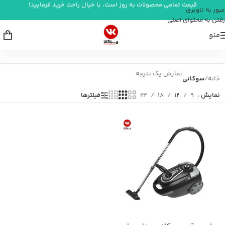
قیمت تمامی محصولات به روز است، با خیال راحت خرید فرمایید!
عبور به ناوبری
رفتن به محتوای اصلی
منو
نمایش یک نتیجه
خانه
/
سوکانی
فیلترها
نمایش
9
12
18
24