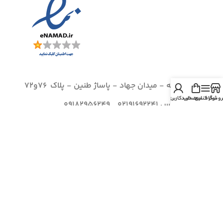
آدرس: بانه - میدان جهاد - پاساژ طنین - پلاک 76و72
روشگاه
نوار کناری
سبد خرید
حساب کاربری من
شماره تماس 02191692241 , 09182956249
ایمیل: info@vestaakala.com
شبکات اجتماعی وستا کالا:
©
کلیه حقوق سایت متعلق به وستا کالا می باشد. طراحی و پشتیبانی |
شرکت مهندسی تکاور سایبر
09148716068