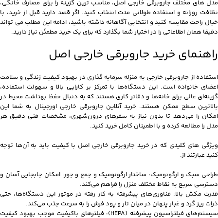
مدل های مختلف جاروبرقی خارجی اصل، مناسب ترین گزینه را برای مصارف خانگی،
نظافت روزانه و استفاده طولانی مدت انتخاب کنید. اگر قصد دارید قبل از خرید، با
خیال راحت مقایسه کنید و انتخابی آگاهانه داشته باشید، ادامه این مطلب می تواند
دقیقا همان اطلاعاتی را در اختیار شما بگذارد که برای یک خرید مطمئن نیاز دارید.
راهنمای خرید جاروبرقی خارجی اصل
استفاده از جاروبرقی خارجی به منزله سرمایه گذاری در بهبود کیفیت زندگی و سلامت
اعضای خانواده است. این دستگاه‌ها با تمرکز بر کارایی بالا و سهولت استفاده،
گزینه‌ای عالی برای خانه‌ها و دفاتر کاری هستند که به دنبال حفظ بهداشت محیط در
بالاترین سطح ممکن هستند. خرید آنلاین جاروبرقی خارجی اورجینال به شما این
امکان را می‌دهد تا بدون نیاز به سفرهای درون‌شهری، مشخصات فنی دقیق هر
مدل را مطالعه کرده و با اطمینان کامل خرید کنید.
ویژگی‌ های کلیدی که در خرید جاروبرقی خارجی اصل با کیفیت باید به آن‌ها توجه
کنید عبارتند از:
طراحی سبک و ارگونومیک: ساختار ارگونومیک و جمع و جور، امکان جابجایی آسان و
دسترسی سریع به نقاط مختلف منزل را فراهم می‌کند.
قدرت مکش بالا: فناوری‌های پیشرفته به کار رفته در موتور این دستگاه‌ها، حتی
ذرات ریز گرد و غبار پنهان در میان تار و پود فرش را به سرعت جذب می‌کند.
سیستم‌های فیلتراسیون پیشرفته (HEPA): فیلترهای باکیفیت موجب بهبود کیفیت