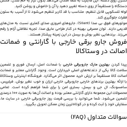
کنترل روی دسته: این قابلیت به شما امکان می‌دهد بدون نیاز به خم شدن، مکش
دستگاه را مستقیماً از روی دسته تغییر دهید یا آن را خاموش و روشن کنید.
لوله تلسکوپی قابل تنظیم: متناسب با قد کاربر تنظیم می‌شود تا از آسیب به ستون
فقرات جلوگیری کند.
موتورهای فوق بی صدا (Silent): جاروهای امروزی صدای کمتری نسبت به مدل‌های
قدیمی دارند. توان مصرفی بهینه در کنار طراحی عایق صدا، تجربه نظافتی آرام را رقم
می‌زند. برندهایی نظیر بوش و بیسل در این زمینه پیشتاز هستند.
فروش جارو برقی خارجی با گارانتی و ضمانت
اصالت در وستاکالا
پیدا کردن
بهترین مارک جاروبرقی خارجی
با ضمانت اصل، ارسال فوری و تضمین
سلامت کالا یکی از دغدغه‌های اصلی خریداران است. وجود گارانتی معتبر و ضمانت
اصالت کالا مستقیماً بر ارزش خرید محصول اثر می‌گذارد. فروشگاه اینترنتی وستاکالا
با ارائه بهترین برندهای خارجی جاروبرقی خارجی ارزان و خوب نظیر بوش، فیلیپس،
سامسونگ، ال جی و بیسل، بستری امن را برای شما فراهم کرده است. تمامی
محصولات این مجموعه دارای گارانتی معتبر بوده و اصالت آن‌ها به صورت ۱۰۰ درصدی
تضمین می‌شود. شما می‌توانید با بررسی قیمت روز جاروبرقی خارجی در سایت ما،
سفارش خود را ثبت کرده و در کوتاه‌ترین زمان ممکن تحویل بگیرید.
سوالات متداول (FAQ)