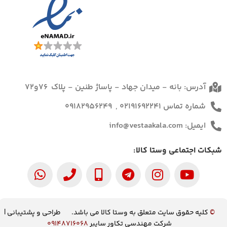
آدرس: بانه - میدان جهاد - پاساژ طنین - پلاک 76و72
شماره تماس 02191692241 , 09182956249
ایمیل: info@vestaakala.com
شبکات اجتماعی وستا کالا:
©
کلیه حقوق سایت متعلق به وستا کالا می باشد. طراحی و پشتیبانی |
شرکت مهندسی تکاور سایبر
09148716068