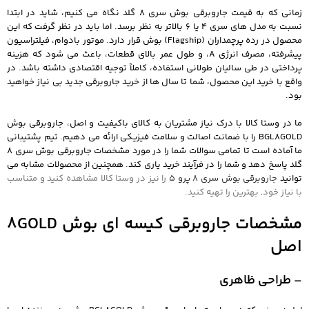
زمانی که به قیمت جاروبرقی بوش سری 8 گلد نگاه می‌ کنیم، شاید در ابتدا
نسبت به مدل‌ های سری 4 یا 6 بالاتر به نظر برسد. اما باید در نظر گرفت که این
محصول در رده پرچمداران (Flagship) بوش قرار دارد. موتور بادوام، فیلتراسیون
پیشرفته، مصرف انرژی A، و طول عمر بالای قطعات، باعث می‌ شود که هزینه
پرداختی در طی سالیان طولانی استفاده، کاملاً توجیه اقتصادی داشته باشد. در
واقع با خرید این محصول، شما تا سال‌ ها از خرید جاروبرقی جدید بی‌ نیاز خواهید
بود.
ما در وستا کالا با درک نیاز مشتریان به کالای باکیفیت و اصل، جاروبرقی بوش
BGL8GOLD را با ضمانت اصالت و سلامت فیزیکی ارائه می‌ دهیم. تیم پشتیبانی
ما آماده است تا تمامی سوالات شما را در مورد مشخصات جاروبرقی بوش سری 8
گلد پاسخ دهد و شما را در فرآیند خرید یاری کند. همچنین از محصولات مشابه می
توانید
جاروبرقی بوش سری 8 پرو 5
را نیز در وستا کالا مشاهده کنید و متناسب
با نیاز خود, بهترین را تهیه کنید.
مشخصات جاروبرقی کیسه ای بوش 8GOLD
اصل
– طراحی ظاهری