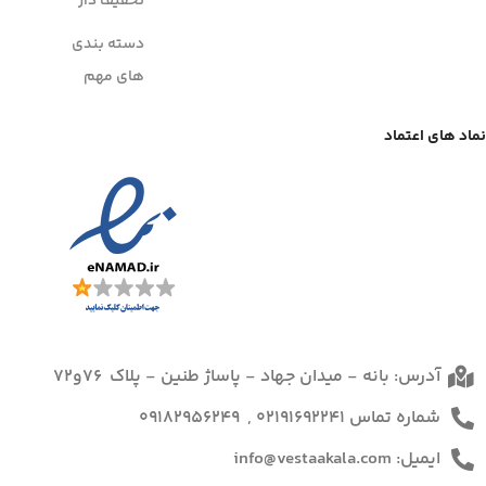
تخفیف دار
دسته بندی
های مهم
نماد های اعتماد
آدرس: بانه - میدان جهاد - پاساژ طنین - پلاک 76و72
شماره تماس 02191692241 , 09182956249
ایمیل: info@vestaakala.com