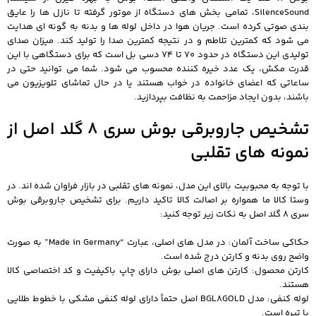
SilenceSound، تمامی بخش‌ های دستگاه از موتور گرفته تا نازل‌ ها را عایق‌
بندی صوتی کرده است. جریان هوا در داخل لوله‌ ها و بدنه به گونه‌ ای هدایت
می‌ شود که کمترین تلاطم و در نتیجه کمترین صدا را تولید کند. میزان صدای
تولیدی این دستگاه در حدود 70 تا 74 دسی‌ بل است که برای دستگاهی با این
قدرت مکش، یک عدد خیره‌ کننده محسوب می‌ شود. شما می‌ توانید حتی در
ساعاتی که اعضای خانواده در خواب هستند یا در حال تماشای تلویزیون می‌
باشند، بدون ایجاد مزاحمت به نظافت بپردازید.
تشخیص جاروبرقی بوش سری 8 گلد اصل از
نمونه‌ های تقلبی
با توجه به محبوبیت بالای این مدل، نمونه‌ های تقلبی در بازار فراوان شده‌ اند. در
وستا کالا ما همواره بر اصالت کالا تاکید داریم. برای تشخیص جاروبرقی بوش
سری 8 گلد اصل به نکات زیر توجه کنید:
حکاکی ساخت آلمان: در مدل‌ های اصلی، عبارت “Made in Germany” به صورت
واضح روی بدنه و کارتن درج شده است.
کارتن محصول: کارتن‌ های اصلی بوش دارای چاپ باکیفیت و کد اختصاصی کالا
هستند.
لوله کنفی: مدل BGL8GOLD اصل حتماً دارای لوله کنفی مشکی با خطوط طلایی
یا تیره است.