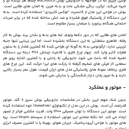
اولین چیزی که در مواجهه با جاروبرقی بوش BGL8GOLD چشم هر بیننده‌ ای را
خیره می‌کند، ترکیب رنگی مشکی مات و بدنه مزین به المان‌ های طلایی است.
بوش در طراحی این مدل از کانسپت “لوکس کاربردی” استفاده کرده است. بدنه
این دستگاه از پلاستیک فوق‌ فشرده و ضد خش ساخته شده که در برابر ضربات
احتمالی هنگام برخورد با مبلمان بسیار مقاوم است.
المان‌ های طلایی که در دور دکمه ولوم، لبه‌ های بدنه و نشان برند بوش به کار
رفته، ظاهری سلطنتی به این دستگاه بخشیده است. اما این زیبایی تنها جنبه
تزیینی ندارد؛ ارگونومی بدنه به گونه‌ ای طراحی شده که کمترین فشار را به ستون
فقرات کاربر وارد کند. چهار چرخ فلزی با قابلیت چرخش 360 درجه زیر دستگاه
تعبیه شده که باعث می‌ شود جاروبرقی به راحتی و با کمترین اشاره روی هر
سطحی (از فرش‌ های ضخیم گرفته تا پارکت‌ های لیز) حرکت کند. این چرخ‌ های
فلزی برخلاف نمونه‌ های پلاستیکی مدل‌ های ارزان‌ قیمت، طول عمر بسیار بالایی
دارند و به مرور زمان دچار شکستگی یا سایش نمی‌ شوند.
– موتور و عملکرد
بدون شک مهم‌ ترین بخش در مشخصات جاروبرقی بوش سری 8 گلد، موتور
قدرتمند آن است. بوش در این مدل از تکنولوژی (Inovative) خود استفاده کرده
است. موتور این دستگاه با توان مصرفی 2200 وات، قدرت مکشی فراتر از تصور
ایجاد می‌ کند. اما نکته متمایز این موتور، استفاده از سیستم Hispin است. پره‌
های موتور با طراحی آیرودینامیک، جریان هوای بهینه را با کمترین مصرف انرژی
ایجاد می‌ کنند.