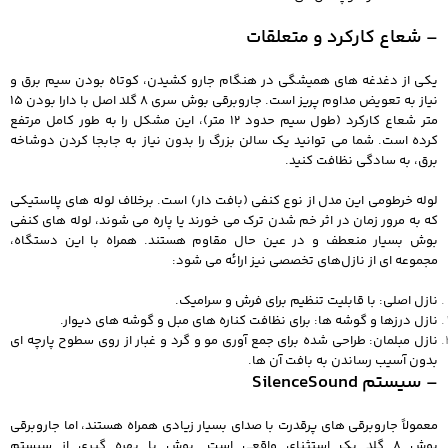
– شعاع کارکرد و متعلقات
یکی از دغدغه‌ های همیشگی در هنگام جارو کشیدن، کوتاه بودن سیم برق و
نیاز به تعویض مداوم پریز است. جاروبرقی بوش سری 8 گلد اصل با دارا بودن 15
متر شعاع کارکرد (طول سیم حدود 12 متر)، این مشکل را به طور کامل مرتفع
کرده است. شما می‌ توانید یک سالن بزرگ را بدون نیاز به جابجا کردن دوشاخه
برق، به سادگی نظافت کنید.
لوله خرطومی این مدل از نوع کنفی (بافت‌ دار) است. برخلاف لوله‌ های پلاستیکی
که به مرور زمان در اثر خم شدن ترک می‌ خورند یا پاره می‌ شوند، لوله‌ های کنفی
بوش بسیار منعطف و در عین حال مقاوم هستند. همراه با این دستگاه،
مجموعه‌ ای از نازل‌های تخصصی نیز ارائه می‌ شود:
نازل اصلی: با قابلیت تنظیم برای فرش و سرامیک.
نازل درزها و گوشه‌ ها: برای نظافت کناره‌ های مبل و گوشه‌ های دیوار.
نازل مبلمان: طراحی شده برای جمع‌ آوری مو و گرد و غبار از روی سطوح پارچه‌ ای
بدون آسیب رساندن به بافت آن‌ ها.
– سیستم SilenceSound
معمولاً جاروبرقی‌ های پرقدرت با صدای بسیار زیادی همراه هستند، اما جاروبرقی
بوش 8 گلد یک استثنای واقعی است. بوش با بهره‌ گیری از سیستم