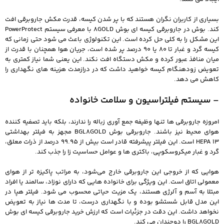
بسیاری از کاربران نگران هستند که با پر شدن کیسه، قدرت مکش جاروبرقی افت
کند. بوش در جاروبرقی کیسه ای بوش 8GOLD با معرفی سیستم PowerProtect
این مشکل را به کلی حل کرده است. این تکنولوژی باعث می‌ شود حتی زمانی که
کیسه گرد و غبار تا 80 یا 90 درصد پر شده است، جریان هوا همچنان با قدرت از
میان منافذ عبور کرده و مکش دستگاه افت نکند. این یعنی شما نیاز کمتری به
تعویض زودهنگام کیسه خواهید داشت که در درازمدت هزینه‌ های نگهداری را
کاهش می‌ دهد.
– سیستم فیلتراسیون و سلامت خانواده
امروزه جاروبرقی‌ ها تنها وظیفه جمع‌ آوری زباله را ندارند، بلکه باید تصفیه‌ کننده
هوای محیط نیز باشند. جاروبرقی بوش BGL8GOLD مجهز به فیلتر بهداشتی
HEPA 13 است. این فیلتر پیشرفته قادر است بیش از 99.95 درصد از ذرات معلق،
گرد و غبار میکروسکوپی، باکتری‌ ها و عوامل حساسیت‌ زا را جذب کند.
هوایی که از خروجی این جاروبرقی خارج می‌شود، به مراتب پاکیزه‌ تر از هوای
معمولی اتاق است. این ویژگی برای خانواده‌ هایی که دارای نوزاد، سالمند یا افراد
مبتلا به آسم و آلرژی هستند، یک مزیت حیاتی محسوب می‌ شود. فیلتر هپا در
این مدل قابل شستشو بوده و با نگهداری درست، تا مدت‌ ها نیاز به تعویض
نخواهد داشت. این دقت در جزئیات است که ارزش خرید جاروبرقی کیسه ای بوش
BGL8GOLD را دوچندان می‌ کند.