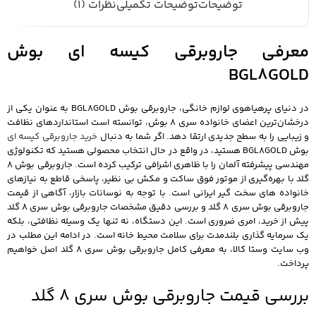
توضیحات
توضیحات تکمیلی
نظرات (1)
معرفی جاروبرقی کیسه ای بوش
BGL8GOLD
در دنیای پرهیاهوی لوازم خانگی، جاروبرقی بوش BGL8GOLD به عنوان یکی از
درخشان‌ترین اعضای خانواده سری 8 بوش، توانسته است استانداردهای نظافت
و زیبایی را به سطح جدیدی ارتقا دهد. اگر شما به دنبال
خرید جاروبرقی کیسه ای
بوش BGL8GOLD هستید، در واقع در حال انتخاب محصولی هستید که تکنولوژی
مهندسی پیشرفته آلمان را با ظاهری اشرافی ترکیب کرده است. جاروبرقی بوش 8
گلد با بهره‌گیری از موتور فوق‌ ساکت و مکش بی‌ نظیر، پاسخی قاطع به نیازهای
خانواده‌ های سخت‌ گیر ایرانی است. با توجه به نوسانات بازار، آگاهی از قیمت
جاروبرقی بوش سری 8 گلد و بررسی دقیق مشخصات جاروبرقی بوش سری 8 گلد
پیش از خرید، امری ضروری است. این دستگاه، نه تنها یک وسیله نظافتی، بلکه
یک سرمایه‌ گذاری بلندمدت برای سلامت محیط خانه است. در ادامه این مطلب در
وب‌ سایت وستا کالا، به معرفی کامل جاروبرقی بوش سری 8 گلد اصل خواهیم
پرداخت.
بررسی قیمت جاروبرقی بوش سری 8 گلد