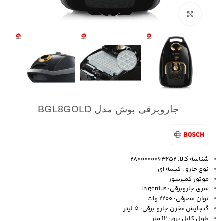
بزرگنمایی تصویر
جاروبرقی بوش مدل BGL8GOLD
شناسه کالا: 2800000063252
نوع جارو : کیسه ای
موتور کمپرسور
سری جاروبرقی: lnً genius
توان مصرفی: 2200 وات
گنجایش مخزن جارو برقی: 5 لیتر
طول کابل برق: 12 متر