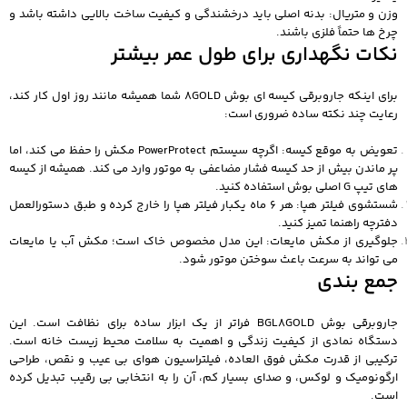
وزن و متریال: بدنه اصلی باید درخشندگی و کیفیت ساخت بالایی داشته باشد و
چرخ‌ ها حتماً فلزی باشند.
نکات نگهداری برای طول عمر بیشتر
برای اینکه جاروبرقی کیسه ای بوش 8GOLD شما همیشه مانند روز اول کار کند،
رعایت چند نکته ساده ضروری است:
تعویض به موقع کیسه: اگرچه سیستم PowerProtect مکش را حفظ می‌ کند، اما
پر ماندن بیش از حد کیسه فشار مضاعفی به موتور وارد می‌ کند. همیشه از کیسه‌
های تیپ G اصلی بوش استفاده کنید.
شستشوی فیلتر هپا: هر 6 ماه یکبار فیلتر هپا را خارج کرده و طبق دستورالعمل
دفترچه راهنما تمیز کنید.
جلوگیری از مکش مایعات: این مدل مخصوص خاک است؛ مکش آب یا مایعات
می‌ تواند به سرعت باعث سوختن موتور شود.
جمع‌ بندی
جاروبرقی بوش BGL8GOLD فراتر از یک ابزار ساده برای نظافت است. این
دستگاه نمادی از کیفیت زندگی و اهمیت به سلامت محیط زیست خانه است.
ترکیبی از قدرت مکش فوق‌ العاده، فیلتراسیون هوای بی عیب و نقص، طراحی
ارگونومیک و لوکس، و صدای بسیار کم، آن را به انتخابی بی‌ رقیب تبدیل کرده
است.