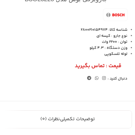
شناسه کالا: 2800210154974
نوع جارو : کیسه ای
توان : 2200 وات
وزن دستگاه : 4.3 کیلو
لوله تلسکوپی
قيمت : تماس بگيريد
دنبال کنید :
توضیحات تکمیلی
نظرات (0)