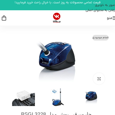
قیمت تمامی محصولات به روز است، با خیال راحت خرید فرمایید!
عبور به ناوبری
رفتن به محتوای اصلی
منو
خانه
/
شستشو و نظافت
/
جاروبرقی
اتمام موجودی
بزرگنمایی تصویر
جاروبرقی بوش مدل BSGL3228