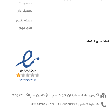
محصولات
تخفیف دار
دسته بندی
های مهم
نماد های اعتماد
آدرس: بانه - میدان جهاد - پاساژ طنین - پلاک 76و72
شماره تماس 02191692241 , 09182956249