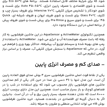
شود که برای شرایط مختلف قابل استفاده هستند. برنامه های Eco 50°C برای
شست و شوی اقتصادی با مصرف پایین انرژی، Auto 45-65°C برای شست و
شوی خودکار با تشخیص میزان کثیفی، Intensive 70°C برای ظروف بسیار چرب و
کثیف، Glass 40°C برای شست و شوی ظریف لیوان و ظروف شیشه ای، Quick
45’ برای شست و شوی سریع و Pre Rinse برای پیش شست و شوی ظروف پیش
از برنامه اصلی در این دستگاه وجود دارد.
همچنین تکنولوژی ActiveWater و AquaSensor در این ماشین ظرفشویی به کار
رفته که باعث مصرف هوشمندانه آب و انرژی می شود. ActiveWater با استفاده از
پمپ های بهینه شده و سیستم توزیع آب پیشرفته، حداکثر بهره وری را فراهم می
آورد، در حالی که AquaSensor با سنجش میزان کثیفی آب، مصرف را بر اساس نیاز
واقعی تنظیم می کند.
– صدای کم و مصرف انرژی پایین
یکی از نقاط قوت اصلی ماشین ظرفشویی سری 4 بوش صدای فوق العاده پایین
آن است. این مدل تنها با 46 دسی بل صدا در حین کار، یکی از کم صداترین
ماشین های ظرفشویی بازار محسوب می شود که برای استفاده در شب یا در
فضاهای کوچک و باز بسیار مناسب است. همچنین این مدل دارای برچسب انرژی
+++A است که نشان دهنده مصرف بسیار پایین برق و آب در آن است. بنابراین
اگر به دنبال گزینه ای اقتصادی در بلندمدت هستید، خرید ماشین ظرفشویی
بوش 01B می تواند انتخابی منطقی و مقرون به صرفه باشد.