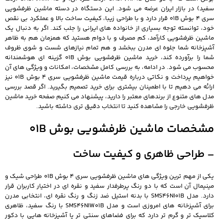
سفید) در بازار ایران عرضه می شود. این دستگاه در دسته ماشین ظرفشویی
سری 4 بوش 01B قرار دارد و با طراحی زیبا، کیفیت ساخت بالا و عملکرد بی نقص
خود، توانسته توجه بسیاری از خانواده های ایرانی را جلب کند. اگر به دنبال یک
ماشین ظرفشویی کارآمد، کم مصرف و با دوام هستید که همزمان هم به ظاهر
آشپزخانه شما جلوه ای مدرن ببخشد و هم تمام نیازهای شست و شوی ظروف
شما را برآورده کند، خرید ماشین ظرفشویی بوش 01B گزینه ای هوشمندانه
محسوب می شود. در ادامه، به بررسی کامل مشخصات، امکانات و ویژگی های آن
خواهیم پرداخت و نکاتی درباره قیمت ماشین ظرفشویی سری 4 بوش 01B نیز
ارائه می دهیم تا با اطمینان بیشتری برای خرید تصمیم بگیرید. اگر قصد بررسی
مدل های متنوع از برندهای معتبر را دارید، پیشنهاد می کنیم صفحه
خرید ماشین
ظرفشویی خارجی
را مشاهده کنید تا انتخاب دقیق تری داشته باشید.
مشخصات ماشین ظرفشویی بوش 01B
– طراحی ظاهری و کیفیت ساخت
یکی از مهم ترین ویژگی های ماشین ظرفشویی سری 4 بوش 01B طراحی شیک و
مینیمال آن است که با دو رنگ پرطرفدار سفید و نقره ای در اختیار کاربران قرار
دارد. مدل SMS46NI01B با بدنه استیل ضد زنگ و رنگ نقره ای، انتخابی مدرن
برای آشپزخانه های امروزی است و مدل SMS46NIW01B با رنگ سفید، ظاهری
کلاسیک تر و گرم تر دارد که برای فضاهای سنتی تر یا آشپزخانه هایی با دکور