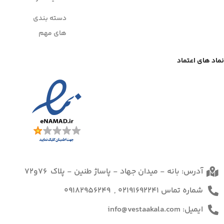
دسته بندی
های مهم
نماد های اعتماد
آدرس: بانه - میدان جهاد - پاساژ طنین - پلاک 76و72
شماره تماس 02191692241 , 09182956249
ایمیل: info@vestaakala.com