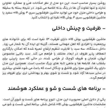
روشن بسیار مناسب است. این دو مدل از نظر امکانات فنی و عملکرد تفاوتی
ندارند و تنها تفاوت آن ها در رنگ بدنه خلاصه می شود. در نتیجه بسته به سلیقه
و طراحی داخلی منزل خود می توانید ماشین ظرفشویی سری 4 بوش 01B سفید یا
ماشین ظرفشویی سری 4 بوش 01B نقره ای را انتخاب کنید.
– ظرفیت و چینش داخلی
ماشین ظرفشویی بوش 01B دارای ظرفیت 13 نفره است که برای خانواده های
پرجمعیت یا افرادی که اهل مهمانی هستند، گزینه ای ایده آل به شمار می رود.
داخل دستگاه، سه سبد با قابلیت تنظیم ارتفاع تعبیه شده که امکان بارگذاری
انعطاف پذیر ظروف در ابعاد مختلف را فراهم می کند. سبد بالایی مخصوص
لیوان، فنجان و ظروف کوچک تر طراحی شده، در حالی که سبد پایینی برای
بشقاب ها، قابلمه ها و ماهی تابه های بزرگ مناسب است. همچنین این مدل
دارای یک کشوی مجزا برای قاشق و چنگال است که باعث می شود فضای بیشتری
در سایر سبدها آزاد شود و شست و شوی بهتر و بهداشتی تری برای ظروف ریز
فراهم گردد.
– برنامه های شست و شو و عملکرد هوشمند
یکی از دلایل اصلی محبوبیت این مدل، تنوع برنامه های شست و شوی آن است.
مشخصات ماشین ظرفشویی بوش 01B شامل شش برنامه اصلی شست و شو می