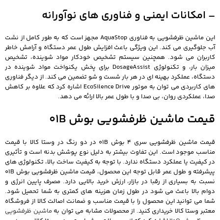
– امکانات ایمنی و فناوری های نوآورانه
این ماشین ظرفشویی به فناوری AquaStop مجهز است که به طور کامل از نشت
آب جلوگیری می کند. این ویژگی باعث افزایش طول عمر دستگاه و آرامش خاطر
کاربران می شود. همچنین سیستم تشخیص خودکار مواد شوینده، تشخیص
میزان بار، و تکنولوژی DosageAssist برای پخش یکنواخت مواد شوینده در
دستگاه، عملکرد بهینه ای در هر بار شست و شو تضمین می کند. از دیگر فناوری
های کاربردی می توان به موتور EcoSilence Drive اشاره کرد که علاوه بر کاهش
صدا، عملکردی روان، بی صدا و با طول عمر بالا ارائه می دهد.
قیمت ماشین ظرفشویی بوش 01B
قیمت ماشین ظرفشویی سری 4 بوش 01B در دو رنگ در وستا کالا با قیمت
مناسب موجود است. این تفاوت بیشتر به دلیل نوع پوشش بدنه است و تأثیری
در کیفیت یا عملکرد دستگاه ندارد. با توجه به کیفیت ساخت بالا، تکنولوژی های
پیشرفته و طول عمر قابل توجه این محصول، قیمت ماشین ظرفشویی بوش 01B
نسبت به بسیاری از رقبا در بازار، ارزش خرید بالایی دارد. مصرف پایین انرژی و
دوام بالا باعث می شود در طول زمان هزینه های کمتری به شما تحمیل شود.
شما می توانید این محصول را با قیمت مناسب و ضمانت اصالت کالا از فروشگاه
معتبر وستا کالا خریداری کنید. از محصولات مشابه می توان به
ماشین ظرفشویی