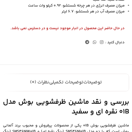
میزان مصرف انرژی در هر چرخه شستشو: 0.92 کیلو وات ساعت
ميزان مصرف آب در هر شستشو: 6.7 لیتر
در حال حاضر این محصول در انبار موجود نیست و در دسترس نمی باشد.
دنبال کنید :
توضیحات
توضیحات تکمیلی
نظرات (0)
بررسی و نقد ماشین ظرفشویی بوش مدل
01B نقره ای و سفید
ماشین ظرفشویی بوش 01B یکی از محصولات پرفروش و محبوب برند آلمانی
بوش است که با دو مدل SMS46NI01B (رنگ نقره ای) و SMS46NIW01B (رنگ