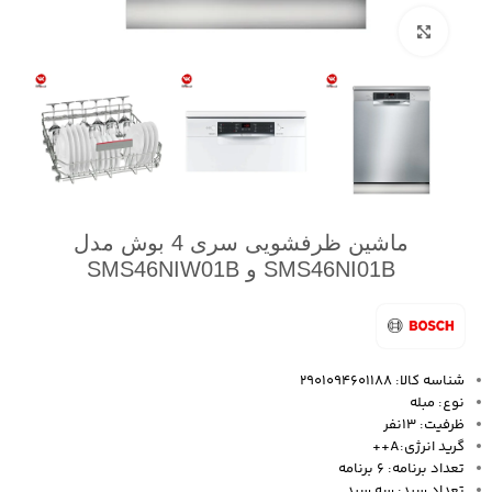
بزرگنمایی تصویر
ماشین ظرفشویی سری 4 بوش مدل
SMS46NI01B و SMS46NIW01B
شناسه کالا: 2901094601188
نوع:
مبله
ظرفیت: 13نفر
گرید انرژی:A++
تعداد برنامه: 6 برنامه
تعداد سبد: سه سبد