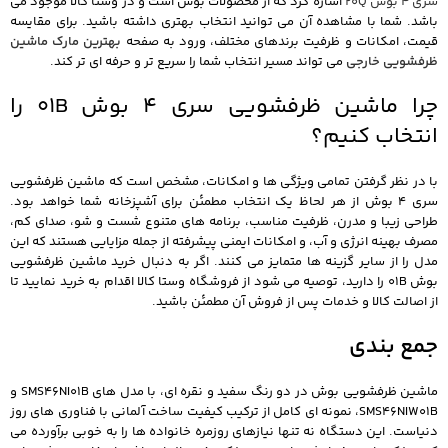
سری 4 بوش 20Q
اشاره کرد که از محصولات بوش است و در وستا کالا موجود می
باشد. شما با مشاهده آن می توانید انتخاب بهتری داشته باشید. برای مقایسه
قیمت، امکانات و ظرفیت برندهای مختلف، ورود به صفحه
بهترین مارک ماشین
ظرفشویی خارجی
می تواند مسیر انتخاب شما را سریع تر و حرفه ای تر کند.
چرا ماشین ظرفشویی سری 4 بوش 01B را
انتخاب کنیم؟
با در نظر گرفتن تمامی ویژگی ها و امکانات، مشخص است که ماشین ظرفشویی
سری 4 بوش از هر لحاظ یک انتخاب مطمئن برای آشپزخانه شما خواهد بود.
طراحی زیبا و مدرن، ظرفیت مناسب، برنامه های متنوع شست و شو، صدای کم،
مصرف بهینه انرژی و آب، و امکانات ایمنی پیشرفته از جمله مزایایی هستند که این
مدل را از سایر گزینه ها متمایز می کنند.
اگر به دنبال خرید ماشین ظرفشویی
بوش 01B را دارید، توصیه می شود از فروشگاه وستا کالا اقدام به خرید نمایید تا
از اصالت کالا و خدمات پس از فروش آن مطمئن باشید.
جمع بندی
ماشین ظرفشویی بوش در دو رنگ سفید و نقره ای، با مدل های SMS46NI01B و
SMS46NIW01B، نمونه ای کامل از ترکیب کیفیت ساخت آلمانی با فناوری های روز
دنیاست. این دستگاه نه تنها نیازهای روزمره خانواده ها را به خوبی برآورده می