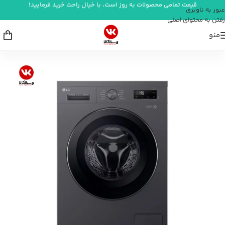
قیمت تمامی محصولات به روز است، با خیال راحت خرید فرمایید!
عبور به ناوبری
رفتن به محتوای اصلی
منو
خانه
/
لوازم برقی بزرگ آشپزخانه
/
ماشین لباسشویی