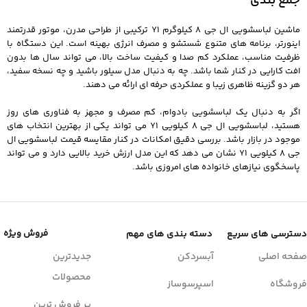
جمع بندی
ماشین لباسشویی ال جی 8 کیلوگرم Y1 ترکیبی از طراحی مدرن، موتور قدرتمند
اینورتر، برنامه های متنوع شستشو و مصرف انرژی بهینه است. این دستگاه با
ظرفیت مناسب، عملکرد کم صدا و کیفیت ساخت بالا، می تواند سال ها بدون
افت کارایی در کنار شما باشد. چه به دنبال مدل سیلور باشید و چه نسخه سفید،
هر دو گزینه ظاهری زیبا و عملکردی حرفه ای ارائه می دهند.
اگر به دنبال یک لباسشویی بادوام، کم مصرف و مجهز به فناوری های روز
هستید، لباسشویی ال جی 8 کیلویی Y1 می تواند یکی از بهترین انتخاب های
موجود در بازار باشد. بررسی دقیق امکانات در کنار مقایسه قیمت لباسشویی ال
جی 8 کیلویی Y1 نشان می دهد که این مدل ارزش خرید بالایی دارد و می تواند
پاسخگوی نیازهای خانواده های امروزی باشد.
فروش ویژه
دسترسی های سریع
دسته بندی های مهم
صفحه اصلی
آبسردکن
جدیدترین
محصولات
فروشگاه
اسپرسوساز
پر فروش ترین