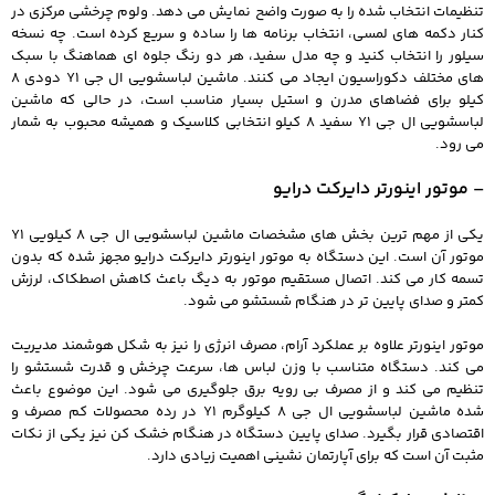
تنظیمات انتخاب شده را به صورت واضح نمایش می دهد. ولوم چرخشی مرکزی در
کنار دکمه های لمسی، انتخاب برنامه ها را ساده و سریع کرده است. چه نسخه
سیلور را انتخاب کنید و چه مدل سفید، هر دو رنگ جلوه ای هماهنگ با سبک
های مختلف دکوراسیون ایجاد می کنند. ماشین لباسشویی ال جی Y1 دودی 8
کیلو برای فضاهای مدرن و استیل بسیار مناسب است، در حالی که ماشین
لباسشویی ال جی Y1 سفید 8 کیلو انتخابی کلاسیک و همیشه محبوب به شمار
می رود.
– موتور اینورتر دایرکت درایو
یکی از مهم ترین بخش های مشخصات ماشین لباسشویی ال جی 8 کیلویی Y1
موتور آن است. این دستگاه به موتور اینورتر دایرکت درایو مجهز شده که بدون
تسمه کار می کند. اتصال مستقیم موتور به دیگ باعث کاهش اصطکاک، لرزش
کمتر و صدای پایین تر در هنگام شستشو می شود.
موتور اینورتر علاوه بر عملکرد آرام، مصرف انرژی را نیز به شکل هوشمند مدیریت
می کند. دستگاه متناسب با وزن لباس ها، سرعت چرخش و قدرت شستشو را
تنظیم می کند و از مصرف بی رویه برق جلوگیری می شود. این موضوع باعث
شده ماشین لباسشویی ال جی 8 کیلوگرم Y1 در رده محصولات کم مصرف و
اقتصادی قرار بگیرد. صدای پایین دستگاه در هنگام خشک کن نیز یکی از نکات
مثبت آن است که برای آپارتمان نشینی اهمیت زیادی دارد.