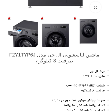
بزرگنمایی تصویر
ماشین لباسشویی ال جی مدل F2Y1TYP6J
ظرفیت 8 کیلوگرم
برند: ال جی
مدل: F2Y1TYP6J
شناسه کالا: 2800015032694
ظرفیت: 8 کیلوگرم
سرعت چرخش موتور: 1200 دور در دقیقه
تعداد برنامه شستشو: 10 برنامه
تعداد حالت شستشو: 6 حالت