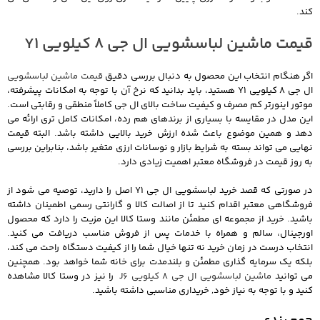
کند.
قیمت ماشین لباسشویی ال جی 8 کیلویی Y1
اگر هنگام انتخاب این محصول به دنبال بررسی دقیق
قیمت ماشین لباسشویی
ال جی 8 کیلویی Y1 هستید، باید بدانید که نرخ آن با توجه به امکانات پیشرفته،
موتور اینورتر کم مصرف و کیفیت ساخت بالای ال جی کاملاً منطقی و رقابتی است.
این مدل در مقایسه با بسیاری از برندهای هم رده، امکانات کامل تری ارائه می
دهد و همین موضوع باعث شده ارزش خرید بالایی داشته باشد. البته قیمت
نهایی می تواند بسته به شرایط بازار و نوسانات ارزی متغیر باشد، بنابراین بررسی
به روز قیمت در فروشگاه معتبر اهمیت زیادی دارد.
در صورتی که قصد خرید لباسشویی ال جی Y1 اصل را دارید، توصیه می شود از
فروشگاهی معتبر اقدام کنید تا از اصالت کالا و گارانتی رسمی اطمینان داشته
باشید. خرید از مجموعه ای مطمئن مانند وستا کالا این مزیت را دارد که محصول
اورجینال، سالم و همراه با خدمات پس از فروش مناسب دریافت می کنید.
انتخاب درست در زمان خرید نه تنها خیال شما را از کیفیت دستگاه راحت می کند،
بلکه یک سرمایه گذاری مطمئن و بلندمدت برای خانه شما خواهد بود. همچنین
می توانید
ماشین لباسشویی ال جی 8 کیلویی J6
را نیز در وستا کالا مشاهده
کنید و با توجه به نیاز خود, خریداری مناسبی داشته باشید.