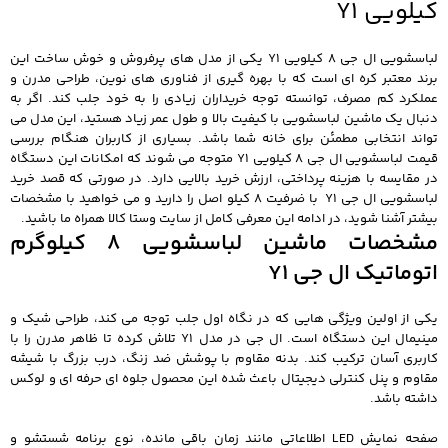
کیلویی Y1
لباسشویی ال جی 8 کیلویی Y1 یکی از مدل های پرفروش و خوش ساخت این
برند معتبر کره ای است که با بهره گیری از فناوری های نوین، طراحی مدرن و
عملکرد کم مصرف، توانسته توجه خریداران زیادی را به خود جلب کند. اگر به
دنبال یک ماشین لباسشویی با کیفیت بالا و طول عمر زیاد هستید، این مدل می
تواند انتخابی مطمئن برای خانه شما باشد. بسیاری از کاربران هنگام بررسی
قیمت لباسشویی ال جی 8 کیلویی Y1 متوجه می شوند که امکانات این دستگاه
در مقایسه با هزینه پرداختی، ارزش خرید بالایی دارد. در صورتی که قصد خرید
لباسشویی ال جی Y1 با ضرفیت 8 کیلو اصل را دارید و می خواهید با مشخصات
بیشتر آشنا شوید، در ادامه این معرفی کامل از سایت وستا کالا همراه ما باشید.
مشخصات ماشین لباسشویی 8 کیلوگرم
اتوماتیک ال جی Y1
یکی از اولین ویژگی هایی که در نگاه اول جلب توجه می کند، طراحی شیک و
مینیمال این دستگاه است. ال جی در مدل Y1 تلاش کرده تا ظاهر مدرن را با
کاربری آسان ترکیب کند. بدنه مقاوم با پوشش ضد زنگ، درب بزرگ با شیشه
مقاوم و پنل کنترلی دیجیتال باعث شده این محصول جلوه ای حرفه ای و لوکس
داشته باشد.
صفحه نمایش LED اطلاعاتی مانند زمان باقی مانده، نوع برنامه شستشو و