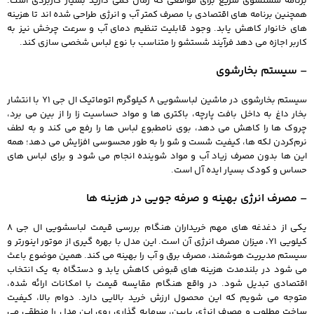
برنامه شستشوی سریع برای مواقعی که زمان کمی دارید بسیار کاربردی است.
همچنین برنامه های اقتصادی با مصرف کمتر آب و انرژی طراحی شده اند تا هزینه
های خانوار کاهش یابد. وجود قابلیت تنظیم دمای آب و سرعت چرخش نیز به
کاربر اجازه می دهد فرآیند شستشو را متناسب با نوع لباس شخصی سازی کند.
– سیستم بخارشوی
سیستم بخارشوی در ماشین لباسشویی 8 کیلوگرم اتوماتیک ال جی Y1 با انتشار
بخار داغ به داخل بافت پارچه، باکتری‌ ها و مواد حساسیت‌ زا را از بین می‌ برد،
چروک‌ ها را کاهش می‌ دهد، بوی نامطبوع لباس‌ ها را رفع می‌ کند و به لطف
نرم‌کردن لکه‌ ها، کیفیت شست‌ و شو را به‌ طور محسوسی افزایش می‌ دهد؛ همه
این‌ ها بدون مصرف زیاد آب و مواد شوینده انجام می‌ شود و برای لباس‌ های
حساس و کودک بسیار ایده‌ آل است.
– مصرف انرژی بهینه و صرفه جویی در هزینه ها
یکی از دغدغه های مهم خریداران هنگام بررسی قیمت لباسشویی ال جی 8
کیلویی Y1، میزان مصرف انرژی آن است. این مدل با بهره گیری از موتور اینورتر و
سیستم مدیریت هوشمند، مصرف برق و آب را بهینه می کند. همین موضوع باعث
می شود در بلندمدت هزینه های قبوض کاهش یابد و دستگاه به یک انتخاب
اقتصادی تبدیل شود. در واقع هنگام مقایسه قیمت با امکانات ارائه شده،
متوجه می شویم که این محصول ارزش خرید بالایی دارد. دوام بالا، کیفیت
ساخت مطلوب و مصرف انرژی پایین، سرمایه گذاری روی این مدل را منطقی می