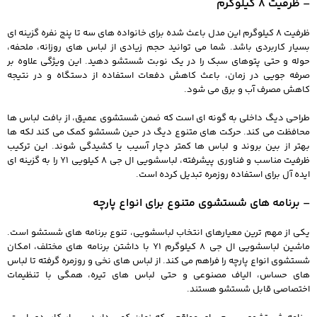
– ظرفیت 8 کیلوگرم
ظرفیت 8 کیلوگرم این مدل باعث شده برای خانواده های سه تا پنج نفره گزینه ای
بسیار کاربردی باشد. شما می توانید حجم زیادی از لباس های روزانه، ملحفه،
حوله و حتی پتوهای سبک را در یک نوبت شستشو دهید. این ویژگی علاوه بر
صرفه جویی در زمان، باعث کاهش دفعات استفاده از دستگاه و در نتیجه
کاهش مصرف آب و برق می شود.
طراحی دیگ داخلی به گونه ای است که ضمن شستشوی عمیق، از بافت لباس ها
محافظت می کند. حرکت های متنوع دیگ در حین شستشو کمک می کند لکه ها
بهتر از بین بروند و لباس ها کمتر دچار آسیب یا کشیدگی شوند. این ترکیب
ظرفیت مناسب و فناوری پیشرفته، لباسشویی ال جی 8 کیلویی Y1 را به گزینه ای
ایده آل برای استفاده روزمره تبدیل کرده است.
– برنامه های شستشوی متنوع برای انواع پارچه
یکی از مهم ترین معیارهای انتخاب لباسشویی، تنوع برنامه های شستشو است.
ماشین لباسشویی ال جی 8 کیلوگرم Y1 با داشتن برنامه های مختلف، امکان
شستشوی انواع پارچه را فراهم می کند. از لباس های نخی و روزمره گرفته تا لباس
های حساس، الیاف مصنوعی و حتی لباس های تیره، همگی با تنظیمات
اختصاصی قابل شستشو هستند.