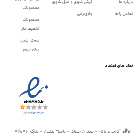
درباره ما
فرش شوی و مبل شوی
محصولات
تماس با ما
جاروبرقی
محصولات
تخفیف دار
دسته بندی
های مهم
نماد های اعتماد
آدرس: بانه - میدان جهاد - پاساژ طنین - پلاک 76و72