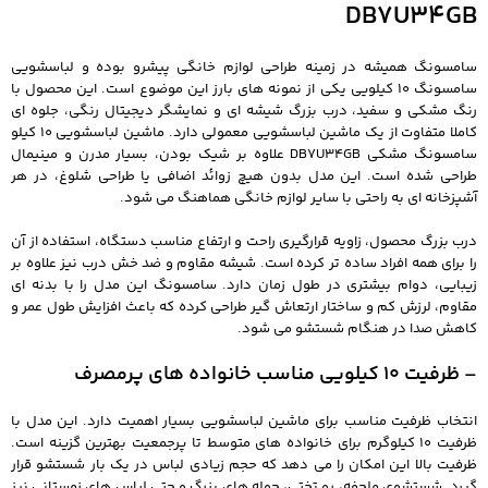
DB7U34GB
سامسونگ همیشه در زمینه طراحی لوازم خانگی پیشرو بوده و لباسشویی
سامسونگ 10 کیلویی یکی از نمونه های بارز این موضوع است. این محصول با
رنگ مشکی و سفید، درب بزرگ شیشه ای و نمایشگر دیجیتال رنگی، جلوه ای
کاملا متفاوت از یک ماشین لباسشویی معمولی دارد. ماشین لباسشویی 10 کیلو
سامسونگ مشکی DB7U34GB علاوه بر شیک بودن، بسیار مدرن و مینیمال
طراحی شده است. این مدل بدون هیچ زوائد اضافی یا طراحی شلوغ، در هر
آشپزخانه ای به راحتی با سایر لوازم خانگی هماهنگ می شود.
درب بزرگ محصول، زاویه قرارگیری راحت و ارتفاع مناسب دستگاه، استفاده از آن
را برای همه افراد ساده تر کرده است. شیشه مقاوم و ضد خش درب نیز علاوه بر
زیبایی، دوام بیشتری در طول زمان دارد. سامسونگ این مدل را با بدنه ای
مقاوم، لرزش کم و ساختار ارتعاش گیر طراحی کرده که باعث افزایش طول عمر و
کاهش صدا در هنگام شستشو می شود.
– ظرفیت 10 کیلویی مناسب خانواده های پرمصرف
انتخاب ظرفیت مناسب برای ماشین لباسشویی بسیار اهمیت دارد. این مدل با
ظرفیت 10 کیلوگرم برای خانواده های متوسط تا پرجمعیت بهترین گزینه است.
ظرفیت بالا این امکان را می دهد که حجم زیادی لباس در یک بار شستشو قرار
گیرد. شستشوی ملحفه، رو تختی، حوله های بزرگ و حتی لباس های زمستانی نیز