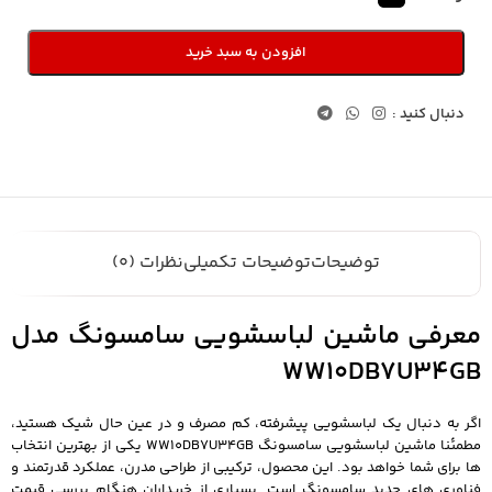
افزودن به سبد خرید
دنبال کنید :
توضیحات
توضیحات تکمیلی
نظرات (0)
معرفی ماشین لباسشویی سامسونگ مدل
WW10DB7U34GB
اگر به دنبال یک لباسشویی پیشرفته، کم مصرف و در عین حال شیک هستید،
مطمئنا ماشین لباسشویی سامسونگ WW10DB7U34GB یکی از بهترین انتخاب
ها برای شما خواهد بود. این محصول، ترکیبی از طراحی مدرن، عملکرد قدرتمند و
فناوری های جدید سامسونگ است. بسیاری از خریداران هنگام بررسی قیمت