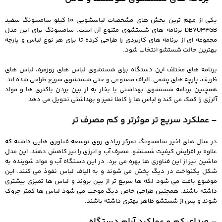
یکی از مهم ترین بخش های مشخصات لباسشویی 10 کیلو سامسونگ سفید
DB7U34GB برنامه های شستشوی متنوع آن است. سامسونگ برای این مدل
مجموعه ای از برنامه های کاربردی را طراحی کرده تا برای هر نوع لباس و پارچه
بهترین حالت شستشو انتخاب شود.
برنامه های مختلف این دستگاه برای شستشوی لباس های روزمره، لباس های
ظریف، پارچه های پشمی، الیاف مصنوعی و حتی شستشوی سریع طراحی شده اند.
همچنین برنامه شستشوی بهداشتی با بخار به از بین بردن باکتری ها و مواد
آلرژی زا کمک می کند و لباس ها را کاملا تمیز و بهداشتی تحویل می دهد.
– عملکرد سریع تر موثرتر و کم مصرف تر
در سال های اخیر سامسونگ تمرکز زیادی روی توسعه فناوری هایی داشته که
علاوه بر افزایش کیفیت شستشو، مصرف آب و انرژی را نیز کاهش دهند. این مدل
ماشین نیز از این فناوری ها بهره می برد.
در این دستگاه آب و مواد شوینده به
شکل یکنواخت در دیگ پخش می شوند و به الیاف لباس نفوذ می کنند. این
موضوع باعث می شود لکه ها سریع تر از بین بروند و لباس ها تمیزی بیشتری
داشته باشند. همچنین طراحی خاص دیگ موجب می شود لباس ها کمتر چروک
شوند و پس از شستشو ظاهر بهتری داشته باشند.
– صدای کم و عملکرد آرام دستگاه