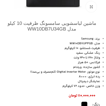
بزرگنمایی تصویر
ماشین لباسشویی سامسونگ ظرفیت 10 کیلو
مدل WW10DB7U34GB
برند: Samsung
مدل: WW10DB7U34GB
ظرفیت شستشو: 10 کیلوگرم
رنگ: مشکی, سفید
ولتاژ: 220 تا 240 ولت
فرکانس: 50 هرتز
کشور سازنده: ویتنام
نوع موتور: Digital Inverter Motor (کم‌مصرف و بی‌صدا)
رده انرژی: +++A
نمایشگر دیجیتال
وزن خالص: حدود 72 کیلوگرم
۱۱۰,۰۰۰,۰۰۰
تومان
رنگ