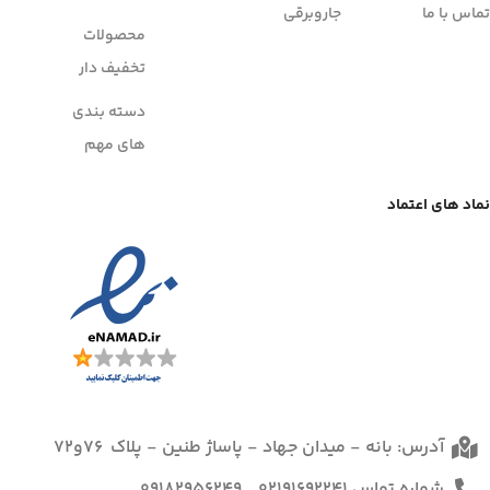
تماس با ما
جاروبرقی
محصولات
تخفیف دار
دسته بندی
های مهم
نماد های اعتماد
آدرس: بانه - میدان جهاد - پاساژ طنین - پلاک 76و72
شماره تماس 02191692241 , 09182956249