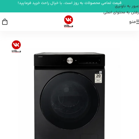
قیمت تمامی محصولات به روز است، با خیال راحت خرید فرمایید!
عبور به ناوبری
رفتن به محتوای اصلی
منو
خانه
/
لوازم برقی بزرگ آشپزخانه
/
ماشین لباسشویی