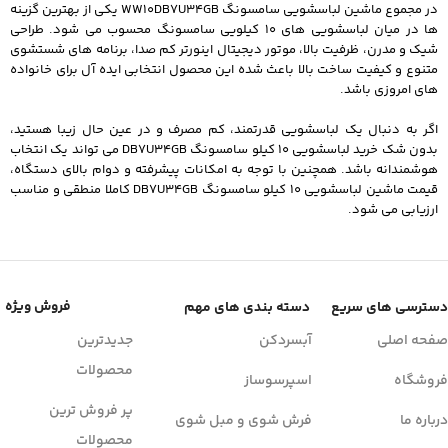
در مجموع ماشین لباسشویی سامسونگ WW10DB7U34GB یکی از بهترین گزینه
ها در میان لباسشویی های 10 کیلویی سامسونگ محسوب می شود. طراحی
شیک و مدرن، ظرفیت بالا، موتور دیجیتال اینورتر کم صدا، برنامه های شستشوی
متنوع و کیفیت ساخت بالا باعث شده این محصول انتخابی ایده آل برای خانواده
های امروزی باشد.
اگر به دنبال یک لباسشویی قدرتمند، کم مصرف و در عین حال زیبا هستید،
بدون شک خرید لباسشویی 10 کیلو سامسونگ DB7U34GB می تواند یک انتخاب
هوشمندانه باشد. همچنین با توجه به امکانات پیشرفته و دوام بالای دستگاه،
قیمت ماشین لباسشویی 10 کیلو سامسونگ DB7U34GB کاملا منطقی و مناسب
ارزیابی می شود.
فروش ویژه
دسترسی های سریع
دسته بندی های مهم
صفحه اصلی
آبسردکن
جدیدترین
محصولات
فروشگاه
اسپرسوساز
پر فروش ترین
درباره ما
فرش شوی و مبل شوی
محصولات