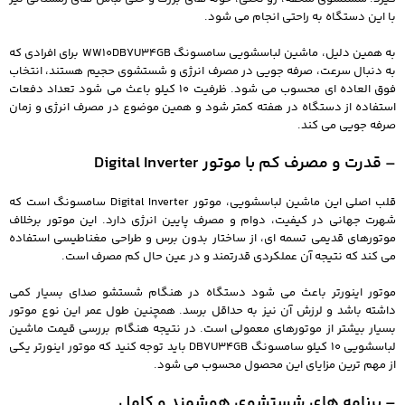
با این دستگاه به راحتی انجام می شود.
به همین دلیل، ماشین لباسشویی سامسونگ WW10DB7U34GB برای افرادی که
به دنبال سرعت، صرفه جویی در مصرف انرژی و شستشوی حجیم هستند، انتخاب
فوق العاده ای محسوب می شود. ظرفیت 10 کیلو باعث می شود تعداد دفعات
استفاده از دستگاه در هفته کمتر شود و همین موضوع در مصرف انرژی و زمان
صرفه جویی می کند.
– قدرت و مصرف کم با موتور Digital Inverter
قلب اصلی این ماشین لباسشویی، موتور Digital Inverter سامسونگ است که
شهرت جهانی در کیفیت، دوام و مصرف پایین انرژی دارد. این موتور برخلاف
موتورهای قدیمی تسمه ای، از ساختار بدون برس و طراحی مغناطیسی استفاده
می کند که نتیجه آن عملکردی قدرتمند و در عین حال کم مصرف است.
موتور اینورتر باعث می شود دستگاه در هنگام شستشو صدای بسیار کمی
داشته باشد و لرزش آن نیز به حداقل برسد. همچنین طول عمر این نوع موتور
بسیار بیشتر از موتورهای معمولی است. در نتیجه هنگام بررسی قیمت ماشین
لباسشویی 10 کیلو سامسونگ DB7U34GB باید توجه کنید که موتور اینورتر یکی
از مهم ترین مزایای این محصول محسوب می شود.
– برنامه های شستشوی هوشمند و کامل