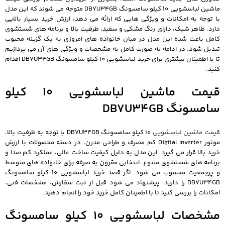
ماشین لباسشویی 10 کیلو سامسونگ DB7U34GB متوجه می شوند که این مدل
با توجه به امکانات و ویژگی هایی که ارائه می دهد، ارزش خرید بسیار بالایی
دارد. ظاهر شیک، دارای رنگ مشکی و سفید، ظرفیت بالا و برنامه های شستشوی
کامل باعث شده این مدل در میان خانواده های امروزی به یک گزینه محبوب
تبدیل شود. در ادامه به صورت کامل به مشخصات و ویژگی های آن می پردازیم
تا با اطمینان بیشتری برای خرید لباسشویی 10 کیلو سامسونگ DB7U34GB اقدام
کنید.
قیمت ماشین لباسشویی 10 کیلو
سامسونگ DB7U34GB
قیمت ماشین لباسشویی
10 کیلو سامسونگ DB7U34GB با توجه به ظرفیت بالا،
موتور Digital Inverter کم مصرف و طراحی مدرن، در دسته محصولات با ارزش
خرید بالا قرار می گیرد. این مدل به دلیل کیفیت ساخت عالی، عملکرد کم صدا و
برنامه های شستشوی متنوع، انتخابی مقرون به صرفه برای خانواده های متوسط
و پرجمعیت محسوب می شود. اگر قصد خرید لباسشویی 10 کیلو سامسونگ
DB7U34GB را دارید، پیشنهاد می شود قبل از ثبت سفارش، مشخصات فنی،
امکانات را بررسی کنید تا با اطمینان کامل خرید خود را انجام دهید.
مشخصات لباسشویی 10 کیلو سامسونگ