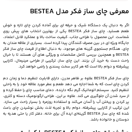
معرفی چای ساز فکر مدل BESTEA
اگر به‌ دنبال یک دستگاه شیک و حرفه‌ ای برای آماده کردن چای تازه و خوش‌
طعم هستید، چای ساز فکر BESTEA یکی از بهترین انتخاب‌ های پیش روی
شماست. این محصول با طراحی جذاب، کیفیت ساخت بالا و عملکرد قابل‌ اعتماد،
جایگاه ویژه‌ ای در بین مصرف‌ کنندگان پیدا کرده است. بسیاری از علاقه‌ مندان به
چای، هنگام جستجوی گزینه‌ های موجود، به دنبال اطلاع از قیمت چای ساز فکر
BESTEA و همچنین بررسی کامل مشخصات و ویژگی‌ های آن هستند تا با خیال
راحت دست به خرید آن بزنند. این چای ساز، ترکیبی از طراحی مینیمال، کارایی
پیشرفته و دوام بالا است که هر کاربر سخت‌ پسندی را راضی خواهد کرد.
چای ساز فکر BESTEA علاوه بر ظاهر مدرن، دارای قابلیت تنظیم دما و زمان دم
کردن چای است که به شما اجازه می‌ دهد طعم و عطر مورد علاقه خود را به راحتی
تنظیم کنید. سیستم اتوماتیک گرم نگه‌ دارنده، دمای مناسب چای را حفظ کرده و
از سرد شدن آن جلوگیری می‌ کند. علاوه بر این، طراحی ارگونومیک دسته و کتری،
پر کردن و ریختن آب را آسان می‌کند و استفاده روزمره را بسیار راحت می‌ سازد.
این ترکیب از کارایی پیشرفته، دوام بالا و تجربه لذت‌ بخش نوشیدن چای باعث
شده که چای ساز BESTEA گزینه‌ای ایده‌ آل برای خانه، دفتر کار یا حتی هدیه به
دوستان و خانواده باشد.