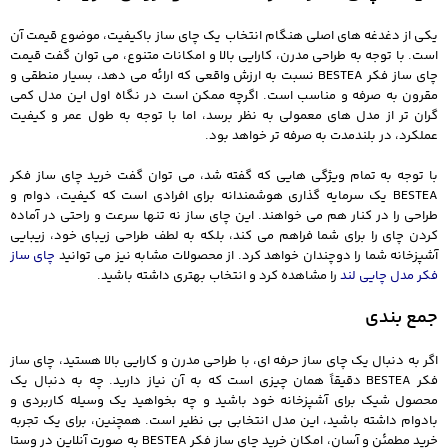
یکی از دغدغه‌ های اصلی هنگام انتخاب یک چای ساز باکیفیت، موضوع قیمت آن
است. با توجه به طراحی مدرن، کارایی بالا و امکانات متنوع، می‌ توان گفت قیمت
چای ساز فکر BESTEA نسبت به ارزش واقعی که ارائه می‌ دهد، بسیار منطقی و
مقرون‌ به‌ صرفه و مناسب است. اگرچه ممکن است در نگاه اول این مدل کمی
گران‌ تر از مدل‌ های معمولی به نظر برسد، اما با توجه به طول عمر و کیفیت
عملکرد، در بلندمدت به‌ صرفه‌ تر خواهد بود.
با توجه به تمام ویژگی‌ هایی که گفته شد، می‌ توان گفت خرید چای ساز فکر
BESTEA یک سرمایه‌ گذاری هوشمندانه برای افرادی است که کیفیت، دوام و
طراحی را در کنار هم می‌ خواهند. این چای ساز نه‌ تنها سرعت و راحتی در آماده
کردن چای را برای شما فراهم می‌ کند، بلکه به لطف طراحی زیبای خود، زیبایی
آشپزخانه شما را دوچندان خواهد کرد. از محصولات مشابه نیز می توانید
چای ساز
فکر مدل چایی لند
را مشاهده کرد و انتخاب بهتری داشته باشید.
جمع‌ بندی
اگر به دنبال یک چای ساز حرفه‌ ای، با طراحی مدرن و کارایی بالا هستید، چای ساز
فکر BESTEA دقیقاً همان چیزی است که به آن نیاز دارید. چه به‌ دنبال یک
محصول شیک برای آشپزخانه خود باشید و چه بخواهید یک وسیله کاربردی و
بادوام داشته باشید، این مدل انتخابی بی‌ نظیر است. همچنین، برای یک تجربه
خرید مطمئن و آسان، امکان خرید چای ساز فکر BESTEA به‌ صورت آنلاین در وستا