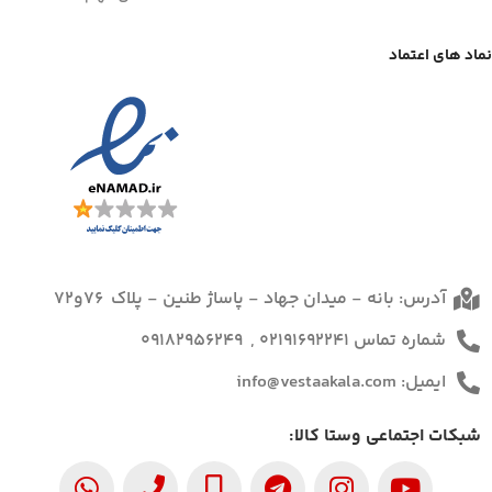
نماد های اعتماد
آدرس: بانه - میدان جهاد - پاساژ طنین - پلاک 76و72
شماره تماس 02191692241 , 09182956249
ایمیل: info@vestaakala.com
شبکات اجتماعی وستا کالا: