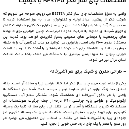
مشخصات چای ساز فکر BESTEA با کیفیت
وقتی به سراغ مشخصات چای ساز فکر BESTEA می‌ رویم، متوجه می‌ شویم که
شرکت فکر از بهترین مواد اولیه و تکنولوژی‌ های به‌ روز استفاده کرده تا
محصولی کارآمد و بادوام ارائه دهد. این چای ساز دارای یک کتری با ظرفیت 2 لیتر
و قوری شیشه‌ا ی مقاوم به ظرفیت حدود 1 لیتر است. چنین ظرفیتی برای خانواده‌
های پرجمعیت یا مهمانی‌ های صمیمی بسیار کاربردی خواهد بود. قدرت این
دستگاه حدود 1900 وات است، بنابراین می‌ توانید در مدت کوتاهی آب را به نقطه
جوش برسانید و بلافاصله چای دم‌ کرده دلخواهتان را آماده کنید. وجود المنت
حرارتی پنهان، نه‌ تنها ایمنی بیشتری به دستگاه می‌ دهد، بلکه باعث نظافت
آسان‌ تر آن نیز می‌ شود.
– طراحی مدرن و شیک برای هر آشپزخانه
یکی از نقاط قوت مهم چای ساز فکر BESTEA طراحی زیبا و ساده آن است. بدنه
استیل ضد زنگ براق، در کنار خطوط نرم و ظریف، باعث شده این دستگاه به‌
راحتی با هر دکور آشپزخانه‌ ای هماهنگ شود. نشانگر سطح آب، دستگیره
ارگونومیک و طراحی پایه چرخشی 360 درجه از جمله جزئیات هوشمندانه‌ ای
هستند که کاربری دستگاه را آسان‌ تر می‌ کنند. این چای ساز نه‌ تنها یک وسیله
کاربردی برای تهیه چای و دمنوش است، بلکه به‌ عنوان یک وسیله دکوری نیز
جلوه‌ ای زیبا به آشپزخانه شما می‌ بخشد. با انتخاب این محصول، می‌ توانید هر
روز صبح یا عصر با یک چای تازه، حس خوبی را تجربه کنید.