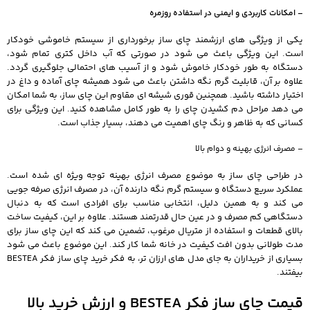
– امکانات کاربردی و ایمنی در استفاده روزمره
یکی از ویژگی‌ های ارزشمند چای ساز برخورداری از سیستم خاموشی خودکار
است. این ویژگی باعث می‌ شود در صورتی که آب داخل کتری تمام شود،
دستگاه به‌ طور خودکار خاموش شود و از آسیب‌ های احتمالی جلوگیری گردد.
علاوه بر آن، قابلیت گرم نگه‌ داشتن باعث می‌ شود همیشه چای آماده و داغ در
اختیار داشته باشید. همچنین قوری شیشه‌ ای مقاوم این چای ساز، به شما امکان
می‌ دهد مراحل دم کشیدن چای را به‌ طور کامل مشاهده کنید. این ویژگی برای
کسانی که به ظاهر و رنگ چای اهمیت می‌ دهند، بسیار جذاب است.
– مصرف انرژی بهینه و دوام بالا
در طراحی چای ساز به موضوع مصرف انرژی بهینه توجه ویژه‌ ای شده است.
عملکرد سریع دستگاه و سیستم گرم نگه‌ دارنده آن، در مصرف انرژی صرفه‌ جویی
می‌ کند و به همین دلیل، انتخابی مناسب برای افرادی است که به دنبال
دستگاهی کم‌ مصرف و در عین حال قدرتمند هستند. علاوه بر این، کیفیت ساخت
بالای قطعات و استفاده از متریال مرغوب، تضمین می‌ کند که این چای ساز برای
مدت طولانی بدون افت کیفیت در خانه شما کار کند. این موضوع باعث می‌ شود
بسیاری از خریداران به‌ جای مدل‌ های ارزان‌ تر، به فکر خرید چای ساز فکر BESTEA
بیفتند.
قیمت چای ساز فکر BESTEA و ارزش خرید بالا