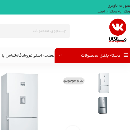
عبور به ناوبری
رفتن به محتوای اصلی
دسته بندی محصولات
صفحه اصلی
فروشگاه
تماس با م
خانه
/
لوازم برقی بزرگ آشپزخانه
/
یخچال و یخچال فریزر
/
یخچال بالا پایین بوش مدل KGD86AW304 و KGD86AI304 ظرفیت 30 ف
اتمام موجودی