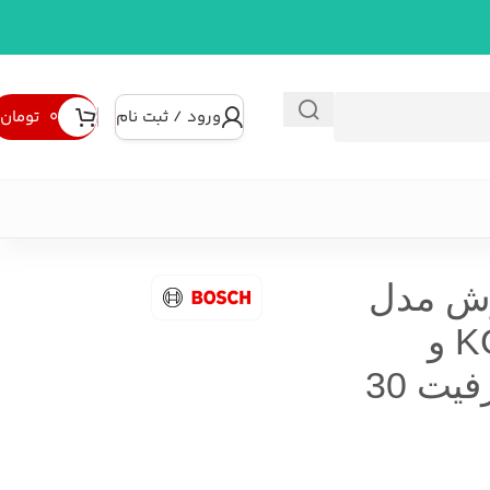
ورود / ثبت نام
۰
تومان
بوش مدل
KGD86AW304 و
KGD86AI304 ظرفیت 30