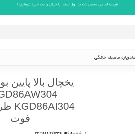
قیمت تمامی محصولات به روز است، با خیال راحت خرید فرمایید!
ا
درباره ما
مجله خانگی
وت
یخچال بالا پایین 
فوت
شناسه کالا: 2330001271230