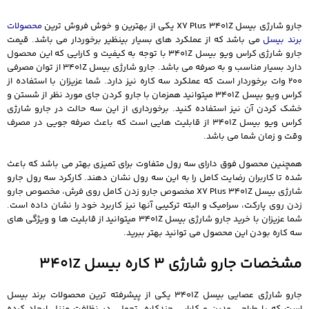
جارو شارژی بیسل X7 Plus 3401Z یکی از بهترین و خوش فروش ترین
محصولات
برند بیسل
می باشد که از عملکرد های بسیار بینظیر برخوردار می باشد. قیمت
جارو شارژی کراس ویو بیسل 3401Z با توجه به کیفیت و کارایی که این محصول
دارد بسیار مناسب و به صرفه می باشد. جارو شارژی بیسل 3401Z از توان مصرفی
200 وات برخوردار است که عملکرد سه کاره نیز دارد. شما عزیزان با استفاده از
کراس ویو بیسل 3401Z میتوانید همزمان با جارو کردن جای مورد نظر از شستن و
خشک کردن آن نیز استفاده کنید. برخورداری از این سه حالت در جارو شارژی
کراس ویو بیسل 3401Z از قابلیت هایی است که باعث صرفه جویی در مصرف
وقت و زمان شما می باشد.
همچنین محصول فوق دارای سه رول متفاوت برای تمیزی بهتر می باشد که باعث
شده تا کاربران رضایت کامل را به این سه رول نشان دهند. کارکرد سه رول جارو
شارژی بیسل X7 Plus 3401Z مخصوص جارو زدن کامل روی فرش، مخصوص جارو
زدن روی پارکت، سرامیک و البته ترکیبی آنها نیز کاربرد خود را نشان داده است.
شما عزیزان با خرید جارو شارژی بیسل 3401Z میتوانید از قابلیت ها و ویژگی های
سه کاره بودن این محصول می توانید بهتر ببرید.
مشخصات جارو شارژی 3 کاره بیسل 3401Z
جارو شارژی عصایی بیسل 3401Z یکی از پیشرفته ترین محصولات برند بیسل
است که با طراحی مدرن و کارایی چندکاره، تحولی در نظافت منزل ایجاد کرده