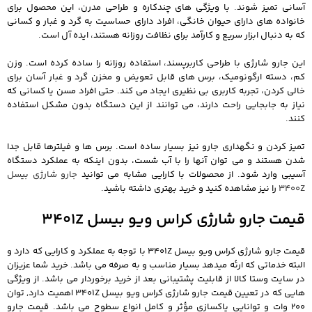
آسانی تمیز شوند. با ویژگی های چندکاره و طراحی مدرن، این محصول برای
خانواده های دارای حیوان خانگی، افراد دارای حساسیت به گرد و غبار و کسانی
که به دنبال ابزار سریع و کارآمد برای نظافت روزانه هستند، ایده آل است.
این جارو شارژی با طراحی کاربرپسند، استفاده روزانه را ساده کرده است. وزن
کم، دسته ارگونومیک، برس های قابل تعویض و مخزن گرد و غبار آسان برای
خالی کردن، تجربه کاربری بی نظیری ایجاد می کند. حتی افراد مسن یا کسانی که
نیاز به جابجایی راحت دارند، می توانند از این دستگاه بدون مشکل استفاده
کنند.
تمیز کردن و نگهداری جارو نیز بسیار ساده است. برس ها و فیلترها قابل جدا
شدن هستند و می توان آنها را با آب شست، بدون اینکه به عملکرد دستگاه
آسیبی وارد شود. از محصولات با کارایی مشابه می توانید
جارو شارژی بیسل
3400Z
را نیز مشاهده کنید و خرید بهتری داشته باشید.
قیمت جارو شارژی کراس ویو بیسل 3401Z
قیمت جارو شارژی کراس ویو بیسل 3401Z با توجه به عملکرد و کارایی که دارد و
البته خدماتی که ارئه میدهد بسیار مناسب و به صرفه می باشد. خرید شما عزیزان
در سایت وستا کالا از قابلیت پشتیبانی بعد از خرید برخوردار می باشد. از ویژگی
هایی که در تعیین قیمت جارو شارژی کراس ویو بیسل 3401Z اهمیت دارد, توان
200 وات و توانایی پاکسازی مؤثر و کامل انواع سطوح می باشد. قیمت جارو