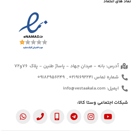
نماد های اعتماد
آدرس: بانه - میدان جهاد - پاساژ طنین - پلاک 76و72
شماره تماس 02191692241 , 09182956249
ایمیل: info@vestaakala.com
شبکات اجتماعی وستا کالا: