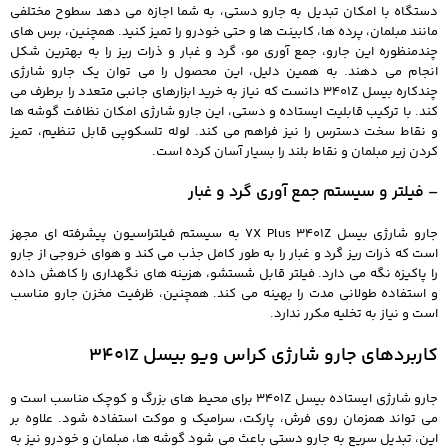
دستگاه با امکان تبدیل به جارو دستی، به شما اجازه می دهد سطوح مختلفی
مانند مبلمان، پرده ها، کابینت ها و حتی خودرو را تمیز کنید. همچنین، برس های
چندمنظوره این جارو، جمع آوری مو، گرد و غبار و ذرات ریز را به بهترین شکل
انجام می دهند. به همین دلیل، این محصول را می توان یک جارو شارژی
چندکاره بیسل 3401Z دانست که نیاز به خرید ابزارهای جانبی متعدد را برطرف می
کند. با ترکیب قابلیت ایستاده و دستی، این جارو شارژی امکان نظافت گوشه ها
و نقاط سخت دسترس را نیز فراهم می کند. لوله تلسکوپی قابل تنظیم، تمیز
کردن زیر مبلمان و نقاط بلند را بسیار آسان کرده است.
– فیلتر و سیستم جمع آوری گرد و غبار
جارو شارژی بیسل 7X Plus 3401Z به سیستم فیلتراسیون پیشرفته ای مجهز
است که ذرات ریز گرد و غبار را به طور کامل جذب می کند و هوای خروجی از جارو
را پاکیزه نگه می دارد. فیلتر قابل شستشو، هزینه های نگهداری را کاهش داده
و استفاده طولانی مدت را بهینه می کند. همچنین، ظرفیت مخزن جارو مناسب
است و نیاز به تخلیه مکرر ندارد.
کاربردهای جارو شارژی کراس ویو بیسل 3401Z
جارو شارژی ایستاده بیسل 3401Z برای محیط های بزرگ و کوچک مناسب است و
می تواند همزمان روی فرش، پارکت، سرامیک و موکت استفاده شود. علاوه بر
این، تبدیل سریع به جارو دستی باعث می شود گوشه ها، مبلمان و خودرو نیز به