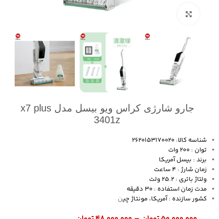
بزرگنمایی تصویر
جارو شارژی کراس ویو بیسل مدل x7 plus
3401z
شناسه کالا: 2620153170020
توان : 200 وات
برند : بیسل آمریکا
زمان شارژ : 4 ساعت
ولتاژ باتری : 25.2 ولت
مدت زمان استفاده : 30 دقیقه
کشور سازنده : آمریکا، مونتاژ چی
ن
–
۵۰,۰۰۰,۰۰۰
تومان
۴۸,۰۰۰,۰۰۰
تومان