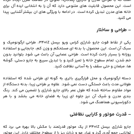
است. این محصول قابلیت های متنوعی دارد که آن را به انتخابی ایده آل برای
خانه های مدرن تبدیل کرده است. در ادامه با ویژگی های ان بیشتر آشنایی پیدا
می کنید.
– طراحی و ساختار
یکی از نقاط قوت جارو شارژی کراس ویو بیسل 3401Z، طراحی ارگونومیک و
سبک آن است. این محصول با بدنه ای مستحکم و وزن کم، جابجایی و استفاده
روزانه را بسیار راحت کرده است. طراحی عصایی آن باعث می شود بتوانید بدون
خم شدن، تمام سطوح خانه را تمیز کنید و با تبدیل سریع به جارو دستی، گوشه
ها، مبلمان و حتی سقف را به آسانی نظافت کنید.
دسته ارگونومیک و محل قرارگیری باتری به گونه ای طراحی شده که استفاده
طولانی مدت باعث خستگی دست نمی شود. علاوه بر طراحی زیبا، بدنه دستگاه از
مواد مقاوم ساخته شده که طول عمر بالای جارو شارژی را تضمین می کند. رنگ
بندی مدرن و شیک آن نیز جلوه ای زیبا به فضای خانه می بخشد و با هر
دکوراسیونی هماهنگ می شود.
– قدرت موتور و کارایی نظافتی
جارو شارژی بیسل 3401Z از یک موتور قدرتمند با مکش بالا بهره می برد که
توانایی جمع آوری گرد و غبار، مو و ذرات ریز را از سطوح مختلف دارد. این موتور