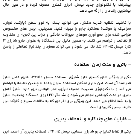
پیشرفته با تکنولوژی جدید بیسل، انرژی کمتری مصرف کرده و در عین حال
بیشترین راندمان را ارائه می دهد.
با قابلیت تنظیم قدرت مکش، می توانید بسته به نوع سطح (پارکت، فرش،
سرامیک یا موکت) عملکرد جارو را بهینه کنید. همچنین، برس های مخصوص
طراحی شده برای جمع آوری موهای حیوانات خانگی و ذرات ریز، تجربه ای متفاوت
از نظافت را فراهم می کنند. به همین دلیل این دستگاه به عنوان جارو شارژی 3
کاره بیسل 3401Z شناخته می شود و می تواند همزمان چند نیاز نظافتی را پاسخ
دهد.
– باتری و مدت زمان استفاده
یکی از ویژگی های کلیدی جارو شارژی ایستاده بیسل 3401Z، باتری قابل شارژ
قدرتمند آن است. این باتری امکان استفاده بدون وقفه تا چندین دقیقه را فراهم
می کند و با تکنولوژی مدیریت مصرف انرژی، عمر طولانی تری دارد. شارژ کامل
باتری در مدت کوتاهی انجام می شود و نشانگر LED روی دستگاه وضعیت شارژ
را به شما اطلاع می دهد. این ویژگی برای افرادی که به نظافت سریع و کارآمد نیاز
دارند، بسیار کاربردی است.
– قابلیت های چندکاره و انعطاف پذیری
یکی از نقاط تمایز جارو شارژی عصایی بیسل 3401Z، انعطاف پذیری آن است. این