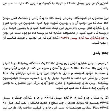
شارژی کراس ویو بیسل 3401Z با توجه به کیفیت و کارایی که دارد مناسب می
باشد.
این محصول در فروشگاه اینترنتی وستا کالا داای گارانتی و ضمانت اصل بودن
کالا است که می توانید آن را با بهترین شرایط تهیه کنید. همچنین می توانید انواع
جارو شارژی های بیسل
را از طریق این لینک مشاهده کنید و با بهترین قیمت بازار
از وستا کالا خرید کنید. از محصولات مشابه که در وستا کالا موجود است می توان
به
جاروشارژی سه کاره بیسل 2832z
اشاره کرد که می توانید با قیمت مناسب آن
را تهیه کنید.
جمع بندی
در مجموع، جارو شارژی کراس ویو بیسل 3401Z یک دستگاه پیشرفته، چندکاره و
با کارایی بالا است که نظافت منزل را آسان و سریع می کند. از طراحی ارگونومیک
و سبک تا موتور قدرتمند و باتری با دوام، این جارو تمامی نیازهای یک خانه
مدرن را پوشش می دهد. با قابلیت تبدیل به جارو دستی، سیستم فیلتراسیون
پیشرفته، برس های چندمنظوره و مخزن جمع آوری بزرگ، این محصول به راحتی
جایگزین چند دستگاه نظافتی می شود.
اگر به دنبال جارو شارژی 3 کاره بیسل 3401Z یا جارو شارژی چندکاره بیسل
3401Z هستید که بتواند همزمان چند سطح و محیط مختلف را تمیز کند، مدل X7
Plus 3401Z انتخابی هوشمندانه است. این جارو با کیفیت ساخت بالا، طراحی زیبا