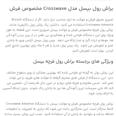
براش رول بیسل مدل Crosswave مخصوص فرش
تمیزی عمیق فرش و موکت به ابزار مناسب نیاز دارد. اگر از دستگاه Bissell
Crosswave Advance استفاده می‌ کنید، داشتن یک براش رول باکیفیت مانند
براش رول فرچه مخصوص فرش و موکت بیسل ضروری است. این قطعه به طور
ویژه برای این دستگاه طراحی شده و عملکردی بی‌ نظیر در از بین بردن آلودگی‌
ها، موها و ذرات گرد و غبار ارائه می‌ دهد.
برس رول بیسل کراس ویو به راحتی
تمیز و تعویض می شود. یک برس رول جدید را هر 6 ماه برای بهترین نتایج تمیز
کردن, بهتر است تعویض کنید.
ویژگی‌ های برجسته براش رول فرچه بیسل
این براش رول به گونه‌ ای طراحی شده که بهترین عملکرد را روی سطوح مختلف
دارد. این دستگاه از فرش‌ های ضخیم گرفته تا موکت‌ های ظریف را می تواند
تمیز کند. جنس مقاوم و فرچه‌ های نرم و در عین حال قدرتمند آن، تضمین می‌
کند که حتی سرسخت‌ ترین آلودگی‌ ها نیز به راحتی پاک شوند، بدون اینکه آسیبی
به الیاف وارد شود.
براش رول فرچه مخصوص فرش و موکت بیسل با دستگاه Crosswave Advance
کاملاً سازگار است. این سازگاری باعث می‌ شود که نیازی به تغییرات یا تنظیمات
اضافه نباشد و بتوانید به راحتی از آن استفاده کنید. نصب این براش بسیار ساده