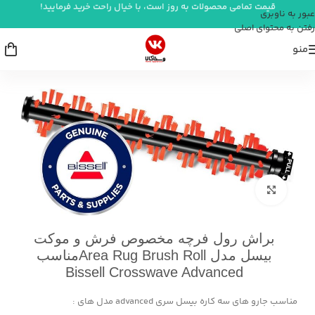
قیمت تمامی محصولات به روز است، با خیال راحت خرید فرمایید!
عبور به ناوبری
رفتن به محتوای اصلی
منو
خانه
/
شستشو و نظافت
بزرگنمایی تصویر
براش رول فرچه مخصوص فرش و موکت
بیسل مدل Area Rug Brush Rollمناسب
Bissell Crosswave Advanced
مناسب جارو های سه کاره بیسل سری advanced مدل های :