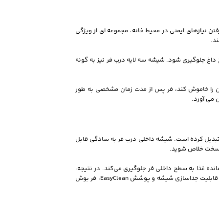
نیز گواهی بر این مدعاست. این دستگاه با در نظر گرفتن نیازهای ایمنی در محیط خانه، مجموعه‌ ای از ویژگی‌
د.
 داغ جلوگیری شود. شیشه سه لایه درب فر نیز به گونه‌
آن را خاموش کند، فر پس از مدت زمان مشخصی به طور
می‌ آورد.
 فرآیند نظافت را به تجربه‌ ای لذت‌ بخش و آسان تبدیل کرده است. شیشه داخلی درب فر به سادگی قابل
 سرسخت خلاص شوید.
ربی، روغن و ذرات باقی‌مانده غذا به سطح داخلی فر جلوگیری می‌کند. در نتیجه،
پس از هر بار استفاده، تنها با یک دستمال مرطوب و کمی ماده شوینده ملایم، می‌ توانید به راحتی سطوح داخلی را تمیز و براق نگه دارید. این تکنولوژی دوگانه، یعنی قابلیت جداسازی شیشه و پوشش EasyClean، فر بوش