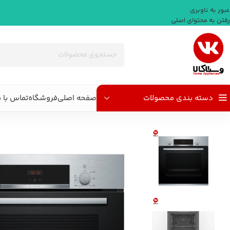
عبور به ناوبری
رفتن به محتوای اصلی
دسته بندی محصولات
صفحه اصلی
فروشگاه
تماس با م
خانه
/
پخت و پز
/
فر توکار
/
فر برقی توکار بوش سری 4 مدل Bosch HBF534ES0Q