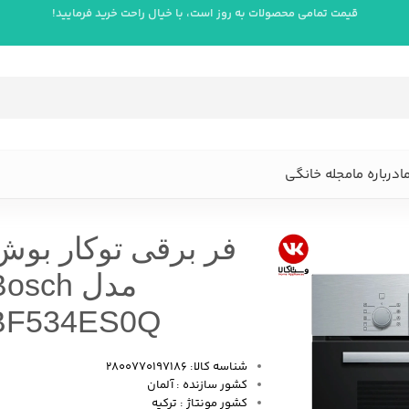
قیمت تمامی محصولات به روز است، با خیال راحت خرید فرمایید!
ا
درباره ما
مجله خانگی
مدل osch
BF534ES0Q
شناسه کالا: 2800770197186
کشور سازنده : آلمان
کشور مونتاژ : ترکیه