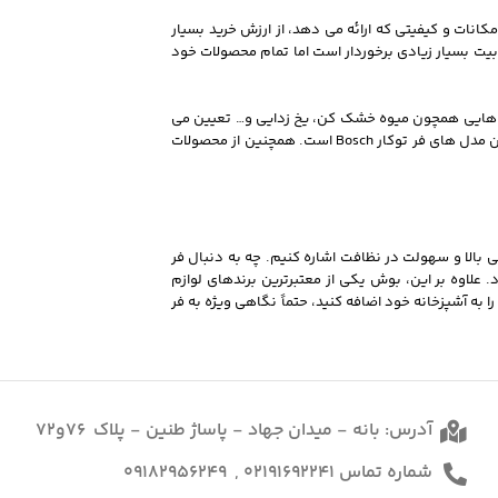
 به امکانات و کیفیتی که ارائه می‌ دهد، از ارزش خرید بسیار
مان با اینکه از محبوبیت بسیار زیادی برخوردار است اما تمام محصولات خود
یره، قابلیت هایی همچون میوه خشک کن، یخ زدایی و… تعیین می
شود. اگر می خواهید با بودجه ی کم یک دستگاه همه کاره برای آشپزی خریداری کنید پیشنهاد ما به شما خرید فر توکار بوش سری 4 مدل 534 می باشد که جزء بهترین مدل های فر توکار Bosch است. همچنین از محصولات
 مصرف انرژی بهینه، ایمنی بالا و سهولت در نظافت اشاره کنیم. چه به دنبال فر
ود. علاوه بر این، بوش یکی از معتبرترین برندهای لوازم
 و پیشرفته را به آشپزخانه خود اضافه کنید، حتماً نگاهی ویژه به فر
آدرس: بانه - میدان جهاد - پاساژ طنین - پلاک 76و72
شماره تماس 02191692241 , 09182956249