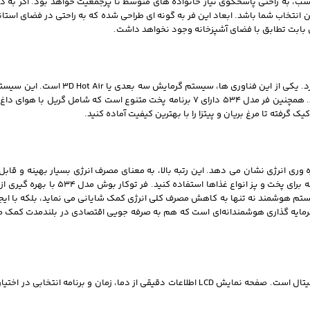
ناسب، به راحتی پاسخگوی نیاز خانواده‌ های متوسط تا پرجمعیت خواهد بود. اگر به
اشد، قطعاً فر توکار 66 لیتر بوش مدل 534 می‌ تواند بهترین انتخاب شما باشد. ابعاد این فر به گونه‌ ای طراحی شده که
فر توکار بوش سری 4 از تکنولوژی‌ های متعددی برای 
می‌ کند و امکان پخت همزمان چندین غذا بدون انتقال بو و طعم را فراهم می‌ آورد. همچنین فر مدل 534 دارای 7
یک گرفته تا مرغ بریان و پیتزا را با بهترین کیفیت آماده کنید.
 برخورداری از برچسب انرژی A، تعهد خود را به بهره‌ وری انرژی نشان می‌ دهد. این رتبه بالا، به معنای مصرف انرژ
بدون دغدغه افزایش هزینه‌ های سرسام‌ آور برق، ا
یستم هوشمند نه تنها به کاهش مصرف کلی انرژی کمک شایانی می‌ نماید، بلکه با ایجا
 فر، سرمایه‌ گذاری هوشمندانه‌ای است که هم به صرفه‌ جویی اقتصادی در بلندمدت 
این مدل مجهز به صفحه کنترل ترکیبی از کلیدهای فیزیکی چرخشی و نمایشگر دیجیتال است. صفحه نمایش LCD اطل