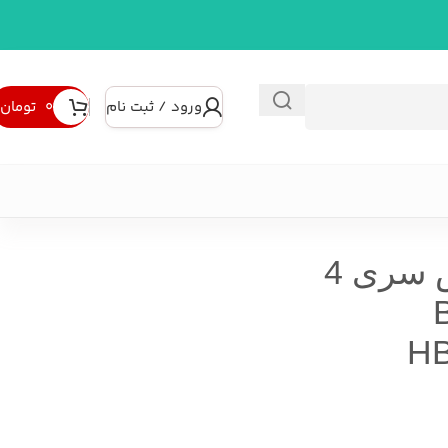
ورود / ثبت نام
۰
تومان
فر برقی توکار بوش سری 4
B
H