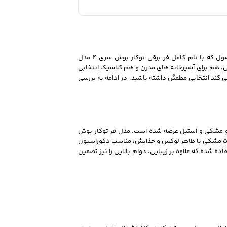
اگر به دنبال یک فر توکار باکیفیت، شیک و با عملکرد فوق‌ العاده هستید، بدون شک فر توکار بوش مدل 534 یکی از بهترین گزینه‌ ها برای شما است. این محصول که با نام کامل فر برقی توکار بوش سری 4 مدل
 را ارائه می‌ دهد. فر 534 با گنجایش 66 لیتر، در رنگ‌ های جذاب سفید و مشکی، هم برای آشپزخانه‌ های مدرن و هم کلاسیک انتخابی
، شناخت ویژگی‌ های این مدل به شما کمک می‌ کند انتخابی مطمئن داشته باشید. در ادامه به بررسی
گ پرطرفدار یعنی سفید و مشکی و استیل عرضه شده است. مدل فر توکار بوش
534 سفید با نمای درخشان خود، روشنایی بیشتری به فضای آشپزخانه می‌ بخشد و گزینه‌ ای عالی برای فضاهای کوچک‌ تر به شمار می‌ رود. در مقابل، فر توکار بوش 534 مشکی با ظاهر لوکس و جذابش، مناسب دکوراسیون‌
ه شده که علاوه بر زیبایی، دوام بالایی را نیز تضمین