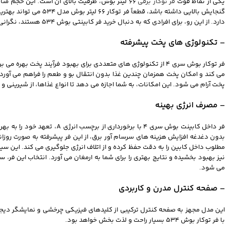
یکی از نقاط قوت
فر توکار برقی
66 لیتر بوش، ظرفیت بالای آن است. این حجم م
گنجایش بالایی داشته ب
دارد. از این‌ رو، برای افرادی که به دنبال خرید فر کابینتی بوش 534 هستند، نگرانی بابت تطابق با فضای آشپزخانه وجود نخواهد داشت.
اینستاگرام
– تکنولوژی‌ های پخت پیشرفته
واتساپ
تلگرام
پخت آرام می‌ شود. این امکانات، به شما اجازه می‌ دهد تا انواع غذاها، از شیرینی و ک
– مصرف انرژی بهینه
فر داخل کابینت بوش سری 4 با
مطلوب داخل کابین را به دقت حفظ کرده و از اتلاف انرژی جلوگیری می‌ کند. این س
نیز بهبود بخشیده و نتایج بهتری را برای شما به ارمغان می‌ آورد. انتخاب این
می‌ شود.
– صفحه کنترل مدرن و کاربردی
با فر توکار بوش 534 بسیار راحت و لذت‌ بخش خواهد بود.