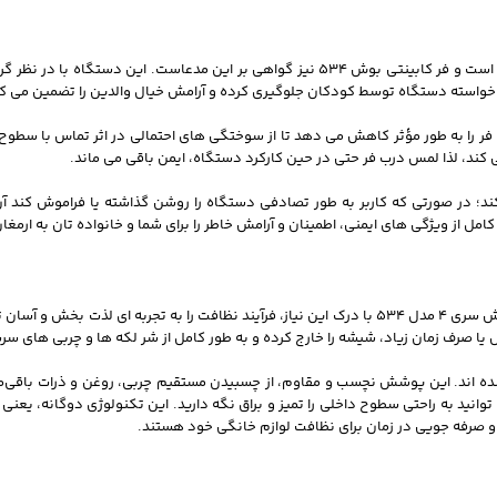
شرکت بوش، ایمنی را در صدر اولویت‌ های طراحی و تولید محصولات خود قرار داده است و فر کابینتی بوش 534 
اخواسته دستگاه توسط کودکان جلوگیری کرده و آرامش خیال والدین را تضمین می‌ کن
 فر را به طور مؤثر کاهش می‌ دهد تا از سوختگی‌ های احتمالی در اثر تماس با سطوح
ی‌ کند، لذا لمس درب فر حتی در حین کارکرد دستگاه، ایمن باقی می‌ ماند.
کند؛ در صورتی که کاربر به طور تصادفی دستگاه را روشن گذاشته یا فراموش کند 
 از ویژگی‌ های ایمنی، اطمینان و آرامش خاطر را برای شما و خانواده‌ تان به ارمغان 
پاکیزگی فر، یکی از دغدغه‌ های اصلی کاربران پس از آشپزی است. فر برقی توکار بوش سری 4 مدل 534 با درک این نیاز،
ص یا صرف زمان زیاد، شیشه را خارج کرده و به طور کامل از شر لکه‌ ها و چربی‌ های
 دیواره‌ های داخلی فر با پوشش لعابی انحصاری EasyClean طراحی شده‌ اند. این پوشش نچسب و مقاوم، از چسبیدن مستقیم چ