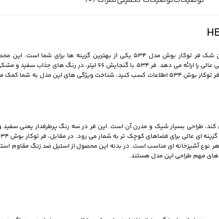
توضیحات
توضیحات تکمیلی
نظرات (0)
HBF534ES0Q شناخته می‌ شود، ترکیبی از طراحی زیبا، فناوری‌ های نوآورانه و کارایی عالی
بی‌ نقص است. چه به دنبال فر کابینتی بوش 534 باشید یا بخواهید درباره قیمت فر توکار بوش 534 اطلاعات کسب کنید
د با فر داخل کابینت بوش سری 4 توجه شما را جلب می‌ کند، طراحی بسیار شیک و مدرن آن است. این فر در سه رن
 هر نوع آشپزخانه ای مناسب است. در بدنه این محصول از استیل ضد زنگ مقاوم استفاد
ی‌ های مهم طراحی این مدل هستند.