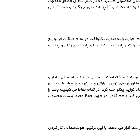
 دنبال محصولی هستید که در کنار اشغال فضای محدود،
 به راحتی در فضای استاندارد کابینت‌ های آشپزخانه جای می‌ گیرد و نصب آسانی
بهبود فرآیند پخت بهره می‌ برد. یکی از این فناوری‌ ها، سیستم گرمایش سه‌ بعدی یا 3D Hot Air است. این سیستم، حرارت را به صورت یکنواخت در تمام طبقات فر توزیع
 برنامه پخت متنوع است که شامل گریل با هوای داغ، حرارت از پایین، حرارت از بالا و پایین، یخ‌ زدایی، پیتزا، و
ی بسیار بهینه و قابل توجه دستگاه است. شما می‌ توانید با اطمینان خاطر و
ز این فر پیشرفته به صورت روزانه برای پخت و پز انواع غذاها استفاده کنید. فر توکار بوش مدل 534 با بهره‌ گیری از فناوری‌ های نوین حرارتی و عایق‌ بندی پیشرفته، دمای
د توزیع یکنواخت گرما در تمام نقاط فر، کیفیت پخت را
کمک می‌ کند و هم گامی در جهت حفظ محیط زیست محسوب
اعات دقیقی از دما، زمان و برنامه انتخابی در اختیار شما قرار می‌ دهد. با این ترکیب هوشمندانه، کار کردن