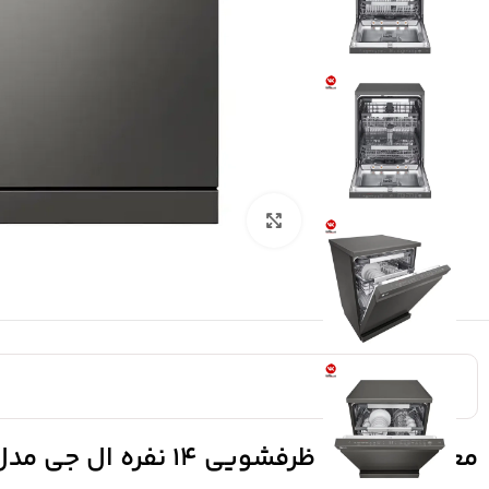
بزرگنمایی تصویر
معرفی ماشین ظرفشویی 14 نفره ال جی مدل DFC335