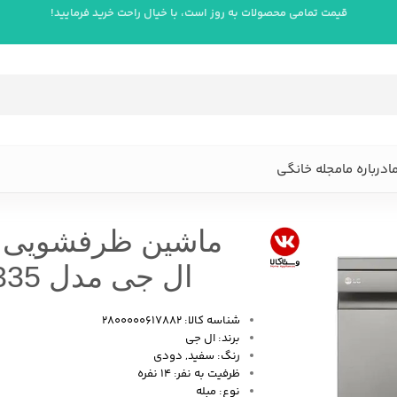
قیمت تمامی محصولات به روز است، با خیال راحت خرید فرمایید!
ا
درباره ما
مجله خانگی
ال جی مدل DFC335
شناسه کالا: 2800000617882
برند: ال جی
رنگ: سفید, دودی
ظرفیت به نفر: 14 نفره
نوع:
مبله