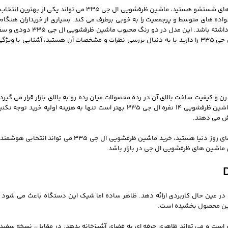
محصولی هستند که علاوه بر کیفیت شست
خود توانسته رضایت کاربران زیادی را جلب کند. اگر قصد خرید ماشین ظرفشویی ال جی 335 را دارید یا به دنبال بررسی نظرا
های مدرن و کیفیت ساخت بالای آن در رده محصولات میان رده رو به بالای بازار قرار می گیر
کشور مونتاژ می توانند روی قیمت نهایی تاثیرگذار باشند. هنگام بررسی قیمت ماشین ظرفشویی 14 ن
یش می دهند.
اگر به دنبال یک ماشین ظرفشویی جادار، کم مصرف، کم صدا و مجهز به ف
ماشین های ظرفشویی ال جی در بازار باشد.
ی DFC335 تلاش کرده تا محصولی زیبا و در عین حال کاربردی ارائه دهد. ظاهر ساده اما شیک این دستگاه
 این محصول بخشیده است.
 است و می تواند ظاهری حرفه ای به فضای آشپزخانه بدهد. در مقابل، نسخه سفید 