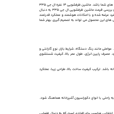
اگر به دنبال یک ماشین ظرفشویی مدرن، کم مصرف و مجهز به جدیدترین فناوری های شستشو هستید، ماشین ظرفشویی ال جی 335 می تواند یکی از بهترین انتخاب های شما باشد. ماشین ظرفشویی 14 نفره ال جی 335
با ظرفیت بالا، طراحی زیبا، موتور کم صدا و فناوری های پیشرفته شستشو، نیاز خانواده های متوسط و پرجمعیت را به خوبی برطرف می کند. بسیاری از خریداران هنگام بررسی قیمت ماشین ظرفشویی ال جی 335 به دنبال
شوی عالی، مصرف آب و انرژی پایینی نیز داشته باشد. این مدل در دو رنگ محبوب ماشین ظرفشویی ال جی 335 دودی و سفید عرضه شده و با امکانات هوشمند و عملکرد قدرتمند
ت و مشخصات آن هستید، آشنایی با ویژگی های این محصول می تواند به تصمیم گیری بهتر شما
د. عواملی مانند رنگ دستگاه، شرایط بازار، نوع گارانتی و
فره ال جی 335 بهتر است تنها به هزینه اولیه خرید توجه نکنید. مصرف پایین انرژی، طول عمر بالا، کیفیت شستشوی
ناوری های روز دنیا هستید، خرید ماشین ظرفشویی ال جی 335 می تواند انتخابی هوشمندانه باشد. ترکیب کیفیت ساخت بالا، طراحی زیبا، عملکرد
 باعث می شود به راحتی با انواع دکوراسیون آشپزخانه هماهنگ شود.
انتخابی مناسب برای افرادی است که به دنبال فضایی