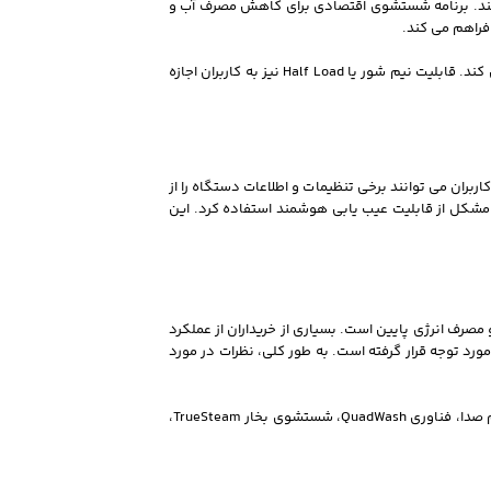
ف انتخاب کنند. برنامه شستشوی اقتصادی برای کاهش مصرف آب و
فراهم می کند.
علاوه بر این، برنامه مخصوص ظروف حساس و شیشه ای نیز در دستگاه وجود دارد که با فشار آب کنترل شده و دمای مناسب از آسیب دیدن ظروف ظریف جلوگیری می کند. قابلیت نیم شور یا Half Load نیز به کاربران اجازه
ه تلفن همراه را فراهم می کند و کاربران می توانند برخی تنظیمات و اطلاعات دستگاه را از
ود و در صورت بروز مشکل از قابلیت عیب یابی هوشمند استفاده کرد. این
رف انرژی پایین است. بسیاری از خریداران از عملکرد
 مورد توجه قرار گرفته است. به طور کلی، نظرات در مورد
ماشین ظرفشویی 14 نفره ال جی مدل DFC335 یکی از کامل ترین محصولات ال جی در بخش شستشوی ظروف محسوب می شود. این دستگاه با ظرفیت بالا، موتور کم صدا، فناوری QuadWash، شستشوی بخار TrueSteam،