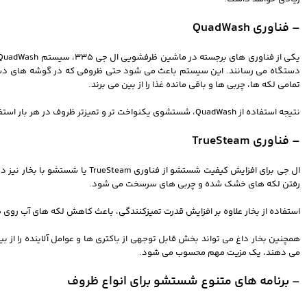
– فناوری QuadWash
دستگاه می رسانند. این سیستم باعث می شود حتی ظروفی که در گوشه های دستگاه
تمامی لکه ها، چربی ها و باقی مانده غذا را از بین می برند.
نتیجه استفاده از QuadWash، شستشوی یکنواخت تر و تمیزتر ظروف در هر بار استفاده است. این فناوری یکی از دلایل اصلی محبوبیت ماشین ظرفشویی ال جی DFC335 در میان مصرف کنندگان محسوب می شود.
– فناوری TrueSteam
ال جی برای افزایش کیفیت شستشو
رفتن لکه های خشک شده و چربی های سرسخت می شود.
استفاده از بخار علاوه بر افزایش قدرت تمیزکنندگی، باعث کاهش لکه های آب ر
همچنین بخار داغ می تواند بخش قابل توجهی از باکتری ها و عوامل آلاینده را ا
می دهند، یک مزیت مهم محسوب می شود.
– برنامه های متنوع شستشو برای انواع ظروف