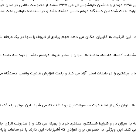
روشن تر و کلاسیک تر هستند. به همین دلیل هر دو نسخه ماشین ظرفشویی ال جی 335 
و حرارت باعث شده این دستگاه دوام بالایی داشته باشد و در استفاده طولانی مدت عمل
مزایای ماشین ظرفشویی ال جی DFC335 ظرفیت 14 نفره آن است. این ظرفیت به کاربران امکان می دهد حجم زیادی از ظروف
 بشقاب، کاسه، قابلمه، ماهیتابه، لیوان و سایر ظروف فراهم باشد. وجود سه طبقه
یشتری را در طبقات اصلی آزاد می کند و باعث افزایش ظرفیت واقعی دستگاه می 
Inverter  استفاده کرده است؛ موتوری که به عنوان یکی از نقاط قوت محصولات این برند شناخته می شود. ا
ه به میزان بار و شرایط شستشو، عملکرد خود را بهینه می کند و از هدررفت انرژی ج
ی کند. این ویژگی به خصوص برای افرادی که آشپزخانه اپن دارند یا در ساعات پا