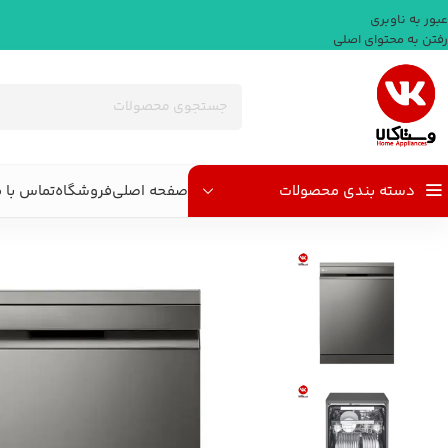
عبور به ناوبری
رفتن به محتوای اصلی
دسته بندی محصولات
صفحه اصلی
فروشگاه
تماس با م
خانه
/
لوازم برقی بزرگ آشپزخانه
/
ماشین ظرفشویی
/
ماشین ظرفشویی 14 نفره ال جی مدل DFC335