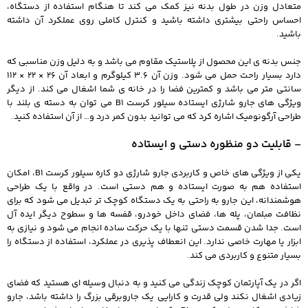
متعادل وزن در طول بدنه نیز کمک می‌ کند تا هنگام استفاده از دستگاه،
احساس راحتی بیشتری داشته باشید و کنترل کاملی روی عملکرد آن داشته
باشید.
جنس بدنه ی این محصول از پلاستیک مقاوم می باشد و به دلیل وزن مناسبی که
دارد بسیار راحت حمل می شود. وزن آن 3.6 کیلوگرم و ابعاد آن 26 × 22 × 112
سانتی متر می باشد و کمترین فضا را در خانه ی شما اشغال می کند. از دیگر
ویژگی های جارو شارژی ایستاده سیلور کرست B1 می توان به دسته ی بلند با
طراحی آرگونومیک اشاره کرد که می توانید بدون کمر درد و… از آن استفاده کنید.
– قابلیت دو منظوره دستی و ایستاده
یکی از ویژگی‌ های خاص و کاربردی جارو شارژی دو کاره سیلور کرست B1، امکان
استفاده هم به صورت ایستاده و هم دستی است. در واقع با یک طراحی
هوشمندانه، این جارو به راحتی به یک دستگاه کوچک‌ تر تبدیل می‌ شود که برای
نظافت مبلمان، پله‌ ها، فضای داخل خودرو، قفسه‌ ها و سطوح دیگر ایده‌ آل
است. جدا شدن قسمت دستی تنها با یک حرکت ساده انجام می‌ شود و نیازی به
ابزار یا مهارت خاصی ندارد. این انعطاف‌ پذیری در عملکرد، استفاده از دستگاه را
بسیار متنوع و کاربردی می‌ کند.
اگر در یک آپارتمان کوچک زندگی می‌ کنید و به دنبال وسیله‌ ای هستید که فضای
زیادی اشغال نکند ولی قدرت و کارایی یک جاروبرقی بزرگ را داشته باشد، جارو