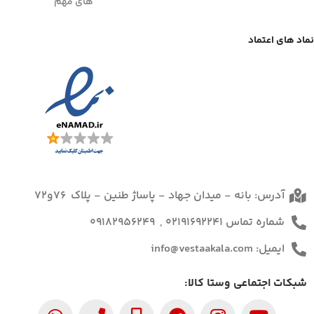
های مهم
نماد های اعتماد
آدرس: بانه - میدان جهاد - پاساژ طنین - پلاک 76و72
شماره تماس 02191692241 , 09182956249
ایمیل: info@vestaakala.com
شبکات اجتماعی وستا کالا: