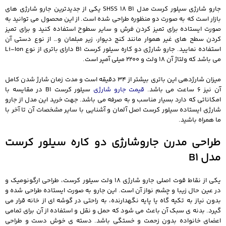
جارو شارژی سیلور کرست مدل SHSS 18 B1 یکی از جدیدترین جارو شارژی های
بازار است که به صورت دو منظوره طراحی شده است. از این محصول می توانید به
صورت ایستاده برای تمیز کردن فرش و سایر سطوح استفاده کنید و برای تمیز
کردن سطح های غیر هموار مانند کنج دیوار، زیر مبلمان و… از نوع دستی آن
استفاده نمایید. جارو شارژی دو کاره سیلور کرست B1 دارای باتری از نوع Li-Ion
می باشد که ولتاژ آن 18 ولت و 2200 میلی آمپر است.
میزان شارژدهی این باتری بیشتر از 34 دقیقه است و مدت زمان شارژ شدن کامل
آن نیز 6 ساعت می باشد.
قیمت جارو شارژی
سیلور کرست B1 در مقایسه با
امکاناتی که دارد بسیار مناسب و به صرفه می باشد. جهت خرید این مدل از جارو
شارژی ایستاده سیلور کرست اصل آلمان و آشنایی با سایر مشخصات آن تا آخر با
ما همراه باشید.
طراحی مدرن جاروشارژی دو کاره سیلور کرست
مدل B1
یکی از نقاط قوت اصلی جارو شارژی 18 ولت سیلور کرست، طراحی ارگونومیک و
در عین حال زیبا و چشم‌ نواز آن است. این جارو به صورت ایستاده طراحی شده و
بدون نیاز به تکیه‌ گاه یا پایه نگهدارنده، به‌ راحتی در گوشه‌ ای از خانه قرار می‌
گیرد. بدنه‌ ی سبک آن باعث می‌ شود که حمل و نقل و استفاده از آن برای تمامی
اعضای خانواده بدون زحمت و خستگی باشد. دسته‌ ی خوش‌ دست و طراحی