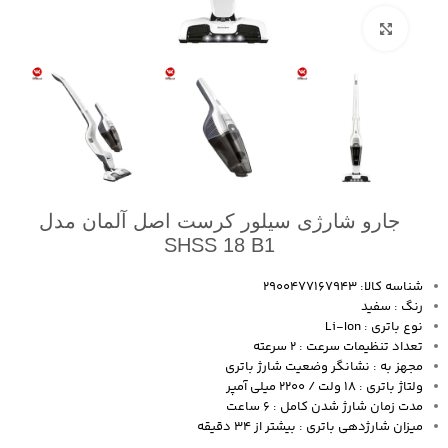
بزرگنمایی تصویر
جارو شارژی سیلور کرست اصل آلمان مدل
SHSS 18 B1
شناسه کالا: 2900477167943
رنگ : سفید
نوع باتری : Li-Ion
تعداد تنظیمات سرعت : 2 سرعته
مجهز به : نشانگر وضعیت شارژ باتری
ولتاژ باتری : 18 ولت / 2200 میلی آمپر
مدت زمان شارژ شدن کامل : 6 ساعت
میزان شارژدهی باتری : بیشتر از 34 دقیقه