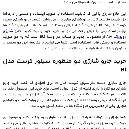
بسیار مناسب و مقرون به صرفه می باشد.
این جارو شارژی با این که قابلیت استفاده به صورت ایستاده و دستی را دارد اما
جزء قیمت مناسب ترین جارو شارژی های بازار می باشد. قیمت جارو شارژی سیلور
کرست 18 ولت b1 در فروشگاه اینترنتی وستا کالا نسبت به سایر فروشگاه ها
ارزانتر است پس با خیال راحت می توانید خرید خود را ثبت کنید.
جارو شارژی
روبوراک A10
از محصولات جدید و مشابه در وستا کالا است که به دو صورت
ایستاده و دستی قابل استفاده است. شما می توانید با مقایسه این دو محصول,
بهترین را با توجه به شرایط خود انتخاب و خریداری کنید.
خرید جارو شارژی دو منظوره سیلور کرست مدل
B1
جارو شارژی دسته دار سیلور کرست مدل b1 برای افرادی که قصد خرید جارو
شارژی دو کاره را دارند گزینه ای فوق العاده است. برای خرید این محصول حتما در
انتخاب فروشگاه دقت کنید چرا که مدل های فیک آن نیز در بازار وجود دارد.
فروشگاه اینترنتی وستا کالا با دریافت نمادهای قانونی از وزارت کسب و کارهای
مجازی یکی از معتبرترین فروشگاه ها در سطح کشور می باشد.
شما عزیزان می توانید به راحتی داخل سایت سفارش خود را ثبت کنید و مرسوله ی
خود را درب منزل تحویل بگیرید. از محصولات سه کاره با عملکرد عالی, می توانید
جاروبرقی بیسل 3527
را در وستا کالا مشاهده کنید. برای این کار فقط کافی