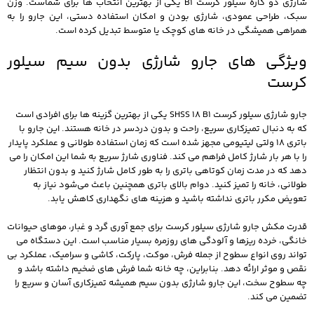
شارژی دو کاره سیلور کرست B1 یکی از بهترین انتخاب‌ ها برای شماست. وزن
سبک، طراحی عمودی، شارژی بودن و امکان استفاده دستی، این جارو را به
همراهی همیشگی در خانه‌ های کوچک یا متوسط تبدیل کرده است.
ویژگی های جارو شارژی بدون سیم سیلور
کرست
جارو شارژی سیلور کرست SHSS 18 B1 یکی از بهترین گزینه‌ ها برای افرادی است
که به دنبال تمیزکاری سریع، راحت و بدون دردسر در خانه هستند. این جارو با
باتری 18 ولتی لیتیومی مجهز شده است که زمان استفاده طولانی و عملکرد پایدار
را با هر بار شارژ کامل فراهم می‌ کند. فناوری شارژ سریع به شما این امکان را می‌
دهد که در مدت زمان کوتاهی باتری را به طور کامل شارژ کنید و بدون انتظار
طولانی، خانه را تمیز کنید. دوام بالای باتری همچنین باعث می‌شود نیاز به
تعویض مکرر باتری نداشته باشید و هزینه‌ های نگهداری کاهش یابد.
قدرت مکش جارو شارژی سیلور کرست برای جمع‌ آوری گرد و غبار، موهای حیوانات
خانگی، خرده‌ ریزها و آلودگی‌ های روزمره بسیار مناسب است. این دستگاه می‌
تواند روی انواع سطوح از جمله فرش، موکت، پارکت، کاشی و سرامیک، عملکرد بی‌
نقص و موثر ارائه دهد. بنابراین، چه خانه شما فرش‌ های ضخیم داشته باشد و
چه سطوح سخت، این جارو شارژی بدون سیم همیشه تمیزکاری آسان و سریع را
تضمین می‌ کند.