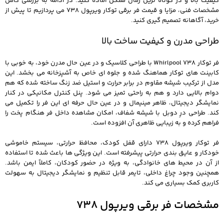
کیفیت بالا و در کوتاه ترین زمان ممکن آماده کنید. در ادامه به بررسی کامل
مشخصات فنی، مزایا و قیمت فر برقی توکار ویرپول 738 می پردازیم تا پیش از
خرید، آگاهانه تصمیم گیری کنید.
طراحی مدرن و کیفیت ساخت بالا
فر توکار Whirlpool 738 با طراحی کلاسیک و در عین حال مدرن خود، به خوبی با
کابینت های توکار هماهنگ شده و جلوه ای خاص به آشپزخانه می بخشد. این
مدل از ترکیب شیشه مقاوم در برابر حرارت و استیل ضد زنگ ساخته شده که هم
دوام بالایی دارد و هم به راحتی تمیز می شود. پنل کنترل مکانیکی در کنار
نمایشگر دیجیتال، ظاهر مینیمال و در عین حال حرفه ای این فر را تکمیل می
کند. طراحی درِ دوبل با شیشه شفاف، امکان مشاهده داخل فر هنگام پخت را
فراهم کرده و به زیبایی ظاهری آن افزوده است.
فر توکار ویرپول 738 دارای قفل کودک، محافظ حرارتی، سیستم خاموشی
خودکار و عایق بندی حرارتی پیشرفته است. این ویژگی ها باعث شده تا استفاده
از آن در محیط های خانوادگی، به ویژه در حضور کودکان، کاملاً ایمن باشد.
همچنین وجود چراغ داخلی، تایمر قابل تنظیم و نمایشگر دیجیتال به سهولت
کاربری کمک بسیاری می کند.
مشخصات فر برقی ویرپول 738