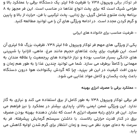
فر توکار برقی
ویرپول 738 با ظرفیت 65 لیتر، یک دستگاه برقی با عملکرد بالا و
طراحی شیک است که برای پخت انواع غذاها در مناسب است. این فر مجهز به 8
برنامه پخت متنوع شامل گریل، یخ زدایی، پخت ترکیبی با فن، حرارت از بالا و پایین
و گرم کردن مجدد است. در ادامه ویژگی های آن را می توانید مطالعه کنید.
– ظرفیت مناسب برای خانواده های ایرانی
یکی از ویژگی های مهم فر توکار ویرپول 65 لیتر 738، ظرفیت بزرگ 65 لیتری آن
است. این ظرفیت برای پخت غذاهای حجیم مانند مرغ، ماهی، لازانیا یا شیرینی
های خانگی بسیار مناسب بوده و نیاز خانواده های پرجمعیت یا علاقه مندان به
مهمانی را کاملاً برطرف می سازد. شما می توانید چندین غذا را به طور هم زمان و
بدون افت کیفیت در این فر بپزید، چرا که گردش یکنواخت هوا درون دستگاه
باعث پخت یکسان و کامل مواد غذایی می شود.
– عملکرد برقی با مصرف انرژی بهینه
فر برقی توکار ویرپول 738 به طور کامل از برق استفاده می کند و نیازی به گاز
ندارد. این ویژگی ضمن ایمنی بالاتر، پایداری بیشتر در عملکرد را نیز فراهم می
سازد. این فر دارای رتبه مصرف انرژی A است که نشان دهنده بهینه بودن مصرف
برق در کنار قدرت حرارتی بالاست. با داشتن سیستم گرمایش پیشرفته، فر به
سرعت به دمای مورد نظر می رسد و زمان انتظار برای گرم شدن اولیه کاهش می
یابد.