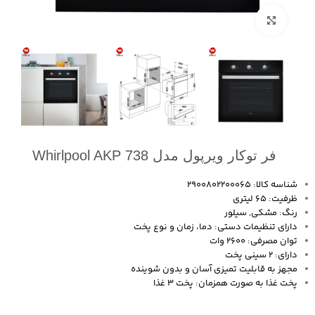
بزرگنمایی تصویر
فر توکار ویرپول مدل Whirlpool AKP 738
شناسه کالا: 2900802200065
ظرفیت: 65 لیتری
رنگ: مشکی, سیلور
دارای تنظیمات دستی: دما، زمان و نوع پخت
توان مصرفی: 2600 وات
دارای: 2 سینی پخت
مجهز به قابلیت تمیزی آسان و بدون شوینده
پخت غذا به صورت همزمان: پخت 3 غذا