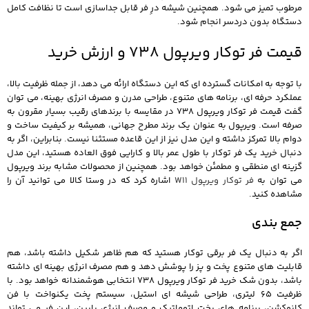
مرطوب تمیز می شود. همچنین شیشه درِ فر قابل جداسازی است تا نظافت کامل
دستگاه بدون دردسر انجام شود.
قیمت فر توکار ویرپول 738 و ارزش خرید
با توجه به امکانات گسترده ای که این دستگاه ارائه می دهد، از جمله ظرفیت بالا،
عملکرد حرفه ای، برنامه های متنوع، طراحی مدرن و مصرف انرژی بهینه، می توان
گفت قیمت فر توکار ویرپول 738 در مقایسه با برندهای رقیب بسیار مقرون به
صرفه است. ویرپول به عنوان یک برند مطرح جهانی، همیشه بر کیفیت ساخت و
دوام بالا تمرکز داشته و این مدل نیز از این قاعده مستثنا نیست. بنابراین، اگر به
دنبال خرید یک فر توکار با طول عمر بالا و کارایی فوق العاده هستید، این مدل
گزینه ای منطقی و مطمئن خواهد بود. همچنین از محصولات مشابه برند ویرپول
می توان به
فر توکار ویرپول W11
اشاره کرد که در وستا کالا می توانید آن را
مشاهده کنید.
جمع بندی
اگر به دنبال یک فر برقی توکار هستید که هم ظاهر شکیل داشته باشد، هم
قابلیت های متنوع پخت و پز را پوشش دهد و هم مصرف انرژی بهینه ای داشته
باشد، بدون شک خرید فر توکار ویرپول 738 انتخابی هوشمندانه خواهد بود. با
ظرفیت 65 لیتری، طراحی شیشه ای استیل، سیستم پخت یکنواخت با فن
کانوکشن، برنامه های پخت اتوماتیک و مصرف انرژی پایین، این فر می تواند