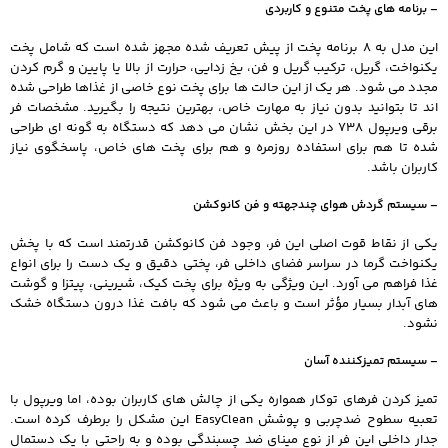
– برنامه های پخت متنوع و کاربردی
این مدل به 8 برنامه پخت از پیش تعریف شده مجهز شده است که شامل پخت
یکنواخت، گریل، ترکیب گریل و فن، یخ زدایی، حرارت از بالا یا پایین و گرم کردن
مجدد می شود. هر یک از این حالت ها برای پخت نوع خاصی از غذاها طراحی شده
اند تا بتوانید بدون نیاز به مهارت خاص، بهترین نتیجه را بگیرید. مشخصات فر
برقی ویرپول 738 در این بخش نشان می دهد که دستگاه به گونه ای طراحی
شده تا هم برای استفاده روزمره و هم برای پخت های خاص، پاسخگوی نیاز
کاربران باشد.
– سیستم گردش هوای چندجهته و فن کانوکشن
یکی از نقاط قوت اصلی این فر، وجود فن کانوکشن قدرتمند است که با پخش
یکنواخت گرما در سراسر فضای داخلی فر، پختی دقیق و یک دست را برای انواع
غذا فراهم می آورد. این ویژگی به ویژه برای پخت کیک، شیرینی، پیتزا و گوشت
های آبدار بسیار مؤثر است و باعث می شود که بافت غذا درون دستگاه خشک
نشود.
– سیستم تمیزکننده آسان
تمیز کردن فرهای توکار همواره یکی از چالش های کاربران بوده، اما ویرپول با
تعبیه سطوح ضدچربی و پوشش EasyClean این مشکل را برطرف کرده است.
جدار داخلی این فر از نوع مینای ضد چسبندگی بوده و به راحتی با یک دستمال