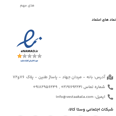
های مهم
نماد های اعتماد
آدرس: بانه - میدان جهاد - پاساژ طنین - پلاک 76و72
شماره تماس 02191692241 , 09182956249
ایمیل: info@vestaakala.com
شبکات اجتماعی وستا کالا: