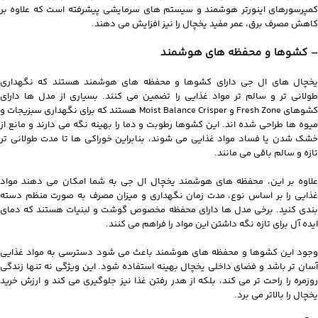
کمپرسورهای اینورتر هوشمند و سیستم های سرمایشی پیشرفته است که علاوه بر
کاهش مصرف برق، عمر مفید یخچال را نیز افزایش می دهند.
– کشوها و محفظه های هوشمند
یخچال های ال جی دارای کشوها و محفظه های هوشمند هستند که نگهداری
طولانی تر و سالم تر مواد غذایی را تضمین می کنند. بسیاری از مدل ها دارای
کشوهای Fresh Zone و Moist Balance Crisper هستند که برای نگهداری سبزیجات و
میوه ها طراحی شده اند. این کشوها رطوبت و دما را بهینه نگه می دارند و مانع از
خشک شدن یا فساد مواد غذایی می شوند، بنابراین خوراکی ها تا مدت طولانی تر
تازه و سالم باقی می مانند.
علاوه بر این، محفظه های هوشمند یخچال ال جی به شما امکان می دهند مواد
غذایی را بر اساس نوع، مدت زمان نگهداری و میزان مصرف به صورت منظم دسته
بندی کنید. برخی مدل ها دارای محفظه مخصوص گوشت و لبنیات هستند که دمای
ایده آل برای تازه نگه داشتن این مواد را فراهم می کنند.
وجود این کشوها و محفظه های هوشمند باعث می شود دسترسی به مواد غذایی
آسان تر باشد و فضای داخلی یخچال بهینه استفاده شود. این ویژگی نه تنها زندگی
روزمره را راحت تر می کند، بلکه از هدر رفتن غذا نیز جلوگیری می کند و ارزش خرید
یخچال را بالاتر می برد.