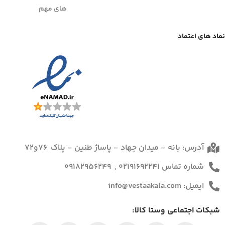
های مهم
نماد های اعتماد
آدرس: بانه - میدان جهاد - پاساژ طنین - پلاک 76و72
شماره تماس 02191692241 , 09182956249
ایمیل: info@vestaakala.com
شبکات اجتماعی وستا کالا: