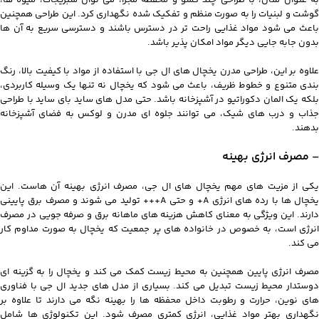
گوشت و لبنیات را به صورت منظم و تفکیک شده نگهداری کرد. این طراحی همچنین
باعث می شود مواد غذایی راحت تر در دسترس باشند و دسترسی سریع به آن ها
بدون جابه جایی دیگر مواد امکان پذیر باشد.
علاوه بر این، طراحی مدرن یخچال های ال جی با استفاده از مواد با کیفیت بالا، رنگ
بندی متنوع و خطوط ظریف، باعث می شود که یخچال نه تنها یک وسیله کاربردی،
بلکه یک المان دکوراتیو در آشپزخانه باشد. حتی مدل های ساید بای ساید با طراحی
جذاب و درب های شیک، می توانند جلوه ای مدرن و لوکس به فضای آشپزخانه
بدهند.
– مصرف انرژی بهینه
یکی از مزیت های مهم یخچال های ال جی، مصرف انرژی بهینه آن هاست. این
یخچال ها با رده های انرژی A+ و حتی A+++ تولید می شوند و مصرف برق پایینی
دارند. این ویژگی به معنای کاهش هزینه های ماهانه برق و صرفه جویی در مصرف
انرژی است، به خصوص در خانواده های پر جمعیت که یخچال به صورت مداوم کار
می کند.
مصرف انرژی پایین همچنین به محیط زیست کمک می کند و یخچال را به گزینه ای
دوستدار محیط زیست تبدیل می کند. بسیاری از مدل های جدید ال جی با فناوری
های نوین، حرارت و رطوبت داخل محفظه ها را بهینه نگه می دارند تا علاوه بر
نگهداری بهتر مواد غذایی، انرژی کمتری مصرف شود. این تکنولوژی ها شامل