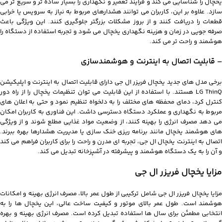
یخچال را شناسایی می کند و فرآیند تعمیر و نگهداری را بسیار ساده تر و سریع تر می
سازد. علاوه بر این، کاربران می توانند هشدارهای مربوط به نیاز به سرویس یا خرابی
قطعات را دریافت کنند و از بروز مشکلات بزرگتر جلوگیری کنند. این ویژگی باعث
صرفه جویی در زمان و هزینه نگهداری یخچال می شود و تجربه استفاده از دستگاه را
هوشمند و راحت تر می کند.
– قابلیت اتصال به اینترنت و هوشمندسازی
برخی مدل های جدید یخچال فریزر ال جی دارای قابلیت اتصال به اینترنت و اپلیکیشن
LG ThinQ هستند. با استفاده از این قابلیت می توان تنظیمات یخچال را از راه دور
کنترل کرد، دمای محفظه های مختلف را به دلخواه تنظیم نمود و حتی به اعلان های
مربوط به نگهداری و عملکرد دستگاه دسترسی داشت. این فناوری به کاربران امکان
می دهد مصرف انرژی را بهینه کنند، از وضعیت مواد غذایی مطلع شوند و از ویژگی
های هوشمند یخچال مانند برنامه ریزی خنک سازی یا مدیریت هشدارها بهره ببرند.
اتصال به اینترنت یخچال ال جی، تجربه ای مدرن و راحت را برای کاربران فراهم می کند
و آن را به یک دستگاه هوشمند و پیشرفته در آشپزخانه تبدیل می کند.
مزایا یخچال فریزر ال جی
مزایا یخچال فریزر ال جی شامل ترکیبی از طول عمر بالا، مصرف انرژی بهینه و امکانات
هوشمند است. طول عمر بالای موتور و کیفیت ساخت عالی، این یخچال ها را به
انتخابی مطمئن برای سال ها استفاده تبدیل کرده است. مصرف انرژی بهینه و بهره