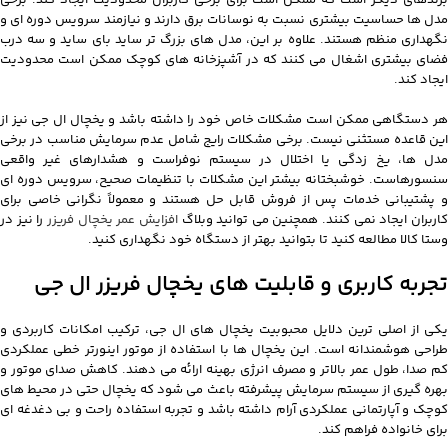
مدل ها حساسیت بیشتری نسبت به نوسانات برق دارند و نیازمند سرویس دوره ای و
نگهداری منظم هستند. علاوه بر این، مدل های بزرگ تر ساید بای ساید و سه درب
فضای بیشتری اشغال می کنند که در آشپزخانه های کوچک ممکن است محدودیت
ایجاد کند.
هر دستگاهی ممکن است مشکلات خاص خود را داشته باشد و یخچال ال جی نیز از
این قاعده مستثنی نیست. برخی مشکلات رایج شامل عدم سرمایش مناسب در برخی
مدل ها، یخ زدگی یا اختلال در سیستم نوفراست و هشدارهای غیر واقعی
سنسورهاست. خوشبختانه بیشتر این مشکلات با تنظیمات صحیح، سرویس دوره ای
و پشتیبانی خدمات پس از فروش قابل حل هستند و معمولاً نگرانی خاصی برای
اربران ایجاد نمی کنند. همچنین می توانید وبلاگ
افزایش عمر یخچال فریزر
را نیز در
وستا کالا مطالعه کنید تا بتوانید بهتر از دستگاه خود نگهداری کنید.
تجربه کاربری و قابلیت های یخچال فریزر ال جی
یکی از اصلی ترین دلایل محبوبیت یخچال های ال جی، ترکیب امکانات کاربردی و
طراحی هوشمندانه است. این یخچال ها با استفاده از موتور اینورتر خطی عملکردی
کم صدا، طول عمر بالاتر و مصرف انرژی بهینه ارائه می دهند. کاهش صدای موتور و
بهره گیری از سیستم سرمایش پیشرفته باعث می شود که یخچال حتی در محیط های
کوچک و آپارتمانی عملکردی آرام داشته باشد و تجربه استفاده راحت و بی دغدغه ای
برای خانواده فراهم کند.