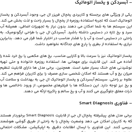
– آبسردکن و یخساز اتوماتیک
یکی از ویژگی‌ های برجسته و کاربردی یخچال فریزر ال جی، وجود آبسردکن و یخساز
اتوماتیک است که تجربه استفاده روزمره از یخچال را بسیار راحت و لذت‌ بخش می‌ کند.
این سیستم‌ ها به شما امکان می‌ دهند بدون نیاز به تجهیزات اضافی، همیشه آب
سرد و یخ تازه در دسترس داشته باشید. آبسردکن ال جی با طراحی ارگونومیک، به
راحتی در دسترس است و آب را با فشار مناسب در اختیار شما قرار می‌ دهد، بنابراین
نیازی به استفاده از بطری یا پارچ‌ های جداگانه نخواهید داشت.
یخساز اتوماتیک نیز با سرعت بالا و کارایی مناسب، یخ‌ های مکعبی یا یخ خرد شده را
آماده می‌ کند. این قابلیت برای مهمانی‌ ها، استفاده روزمره خانواده و حتی تهیه
نوشیدنی‌ های خنک بسیار مفید است. همچنین، برخی مدل‌ ها دارای قابلیت تنظیم
میزان یخ و آب هستند که امکان شخصی‌ سازی مصرف را برای کاربران فراهم می‌ کند.
علاوه بر راحتی، سیستم آبسردکن و یخساز اتوماتیک ال جی به بهداشت و سلامت آب
و یخ نیز توجه دارد. این دستگاه‌ ها با فیلترهای مخصوص، از ورود ناخالصی‌ ها و
ذرات معلق جلوگیری می‌ کنند و آب و یخ سالم و پاکیزه ارائه می‌ دهند.
– فناوری Smart Diagnosis
برخی مدل های پیشرفته یخچال ال جی از قابلیت Smart Diagnosis برخوردار هستند
که به کاربران امکان می دهد وضعیت یخچال را به راحتی از طریق گوشی هوشمند
بررسی کنند. این فناوری با ارسال اطلاعات دقیق به اپلیکیشن، مشکلات احتمالی