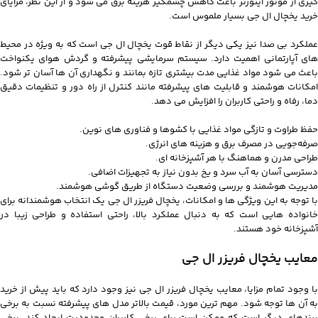
گیری از موتور اینورتر باعث کاهش چشمگیر هزینه برق می شود و از این نظر، مزایای
خرید یخچال ال جی بسیار ملموس است.
عملکرد بی صدا نیز یکی دیگر از نقاط قوت یخچال ال جی است که به ویژه در محیط
های آپارتمانی اهمیت دارد. سیستم سرمایشی پیشرفته و گردش هوای یکنواخت
باعث می شود مواد غذایی مدت بیشتری تازه بمانند و نگهداری آن ها آسان تر شود.
امکانات هوشمند و قابلیت های پیشرفته مانند کنترل از راه دور و تنظیمات دقیق
دما، رفاه و راحتی کاربران را افزایش می دهد.
حفظ طراوت و تازگی مواد غذایی با کشوها و فناوری‌ های نوین.
صرفه‌جویی در مصرف برق و هزینه‌ های انرژی.
طراحی مدرن و هماهنگ با هر آشپزخانه‌ ای.
دسترسی آسان به آب سرد و یخ بدون نیاز به تجهیزات اضافی.
مدیریت هوشمند و بررسی وضعیت دستگاه از طریق گوشی هوشمند.
با توجه به این ویژگی‌ ها و امکانات، یخچال فریزر ال جی یک انتخاب هوشمندانه برای
خانواده‌ هایی است که به دنبال عملکرد بالا، راحتی استفاده و طراحی زیبا در
آشپزخانه خود هستند.
معایب یخچال فریزر ال جی
با وجود تمام مزایا، معایب یخچال فریزر ال جی نیز وجود دارد که باید پیش از خرید
به آن ها توجه شود. مهم ترین مورد، قیمت بالاتر مدل های پیشرفته نسبت به برخی
برندهای دیگر است که ممکن است برای برخی کاربران محدودیت ایجاد کند. برخی