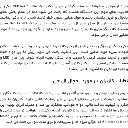
در کنار موتور پیشرفته، سیستم گردش هوای یکنواخت Multi-Air Flow یکی از
قابلیت های مهم این دستگاه هاست که باعث می شود دما در تمام بخش های
یخچال و فریزر یکسان باشد و مواد غذایی بدون خطر فاسد شدن، تازه باقی بمانند.
همچنین، بسیاری از مدل های ال جی به سیستم بدون برفک (No Frost) مجهز
هستند که دیگر نیازی به یخ زدایی دستی وجود ندارد و نگهداری طولانی مدت مواد
غذایی آسان تر می شود.
یکی دیگر از ویژگی یخچال فریزر ال جی که تجربه کاربری را بهبود می بخشد، امکان
انجماد سریع مواد غذایی است. این قابلیت باعث می شود ارزش غذایی مواد حفظ
شود و فرآیند منجمد کردن با سرعت و به شکل بهینه انجام شود. پنل های LED و
صفحه نمایش لمسی نیز امکان کنترل آسان دما و تنظیمات مختلف را فراهم می کنند
و جلوه ای مدرن به آشپزخانه می بخشند.
نظرات کاربران در مورد یخچال ال جی
بررسی های کاربران و بازخوردهای آنلاین نشان می دهد که اکثریت مصرف کنندگان از
عملکرد، کیفیت و طراحی یخچال فریزر ال جی رضایت بالایی دارند. کاربران به طور
مکرر به کیفیت ساخت عالی، دوام طولانی، عملکرد بی صدا و مصرف انرژی بهینه این
یخچال ها اشاره کرده اند. بسیاری از کاربران تجربه نگهداری طولانی‌ تر مواد غذایی را
تحسین کرده اند، به خصوص با وجود کشوهای Fresh Zone و فناوری Moist
Balance Crisper که تازگی میوه‌ ها و سبزیجات را برای مدت طولانی حفظ می کنند.