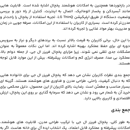
در بازخوردها همچنین به امکانات هوشمند یخچال اشاره شده است. قابلیت هایی
مانند آبسردکن و یخساز اتوماتیک، اتصال به اینترنت، کنترل از راه دور و بررسی
وضعیت دستگاه از طریق اپلیکیشن LG ThinQ، تجربه استفاده از یخچال را راحت‌تر و
مدرن‌تر کرده است. بسیاری از کاربران با استفاده از این امکانات، صرفه جویی در زمان
و مدیریت بهتر مواد غذایی را تجربه کرده‌ اند.
با این حال، برخی کاربران به قیمت بالاتر نسبت به برندهای دیگر و نیاز به سرویس
دوره‌ ای برای حفظ عملکرد بهینه اشاره کرده‌ اند. اما این نکات معمولاً به عنوان
مشکلات جدی تلقی نمی‌ شوند، زیرا مزایای یخچال فریزر ال جی، از جمله دوام بالا،
عملکرد بی صدا، مصرف انرژی کم و امکانات پیشرفته، بیش از این موارد قابل توجه
هستند.
جمع بندی نظرات کاربران نشان می دهد که یخچال فریزر ال جی برای خانواده‌ هایی
که به دنبال کیفیت، راحتی، طراحی مدرن و فناوری‌ های هوشمند هستند، گزینه‌ ای
بسیار مناسب و مطمئن است. رضایت بالای کاربران از این محصول، دلیل محکمی برای
خرید آن به شمار می‌ رود و نشان می‌ دهد که سرمایه‌ گذاری بر روی این یخچال، ارزش
اقتصادی و کاربری بالایی دارد.
جمع بندی
به طور کلی، یخچال فریزر ال جی با ترکیب طراحی مدرن، قابلیت های هوشمند،
امکانات پیشرفته و عملکرد قابل اعتماد، یک انتخاب ایده آل برای خانه هاست. اگر به