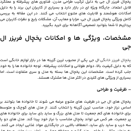
یخچال فریزر ال جی به دلیل ترکیب طراحی مدرن، فناوری های پیشرفته و عملکرد
قابل اعتماد، جایگاه ویژه ای در بازار دارد و بسیاری از کاربران این برند را به دلیل
امکانات هوشمند و قابلیت های متنوع انتخاب می کنند. در این مقاله به بررسی
کامل ویژگی یخچال فریزر ال جی، مزایا و معایب آن، مشکلات رایج و نظرات کاربران می
پردازیم تا شما بتوانید تصمیمی آگاهانه برای خرید بگیرید.
مشخصات، ویژگی‌ ها و امکانات یخچال فریزر ال
جی
خچال فریزر خانگی
ال جی یکی از محبوب‌ ترین گزینه‌ ها در بازار لوازم خانگی است
که به دلیل کیفیت بالا، دوام طولانی و امکانات پیشرفته، توجه خانواده‌ ها را به خود
جلب کرده است. مشخصات این یخچال‌ ها بسته به مدل و سری متفاوت است، اما
بسیاری از ویژگی‌ های کلیدی در اکثر مدل‌ ها مشترک هستند.
– ظرفیت و طراحی
یخچال های ال جی در ظرفیت های متنوع عرضه می شوند تا خانواده ها بتوانند بر
اساس نیاز خود، مناسب ترین گزینه را انتخاب کنند. از مدل های کوچک و متوسط
برای خانواده های کم جمعیت تا مدل های بزرگ و ساید بای ساید برای خانواده های
پر جمعیت، هر کس می تواند یخچال متناسب با نیاز خود پیدا کند.
مدل های دو یا
سه درب و ساید بای ساید، انعطاف بالایی در جایگذاری مواد غذایی ایجاد می کنند.
به عنوان مثال، با طراحی چند کشو و محفظه مجزا، می توان سبزیجات، میوه ها،