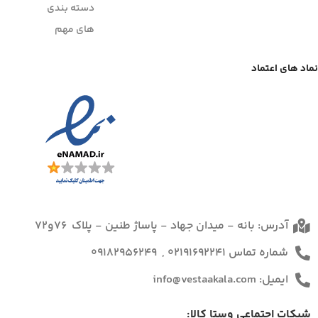
دسته بندی
های مهم
نماد های اعتماد
آدرس: بانه - میدان جهاد - پاساژ طنین - پلاک 76و72
شماره تماس 02191692241 , 09182956249
ایمیل: info@vestaakala.com
شبکات اجتماعی وستا کالا: