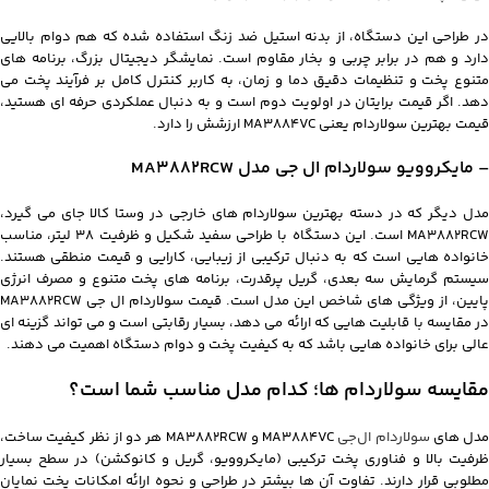
در طراحی این دستگاه، از بدنه استیل ضد زنگ استفاده شده که هم دوام بالایی
دارد و هم در برابر چربی و بخار مقاوم است. نمایشگر دیجیتال بزرگ، برنامه های
متنوع پخت و تنظیمات دقیق دما و زمان، به کاربر کنترل کامل بر فرآیند پخت می
دهد. اگر قیمت برایتان در اولویت دوم است و به دنبال عملکردی حرفه ای هستید،
قیمت بهترین سولاردام یعنی MA3884VC ارزشش را دارد.
– مایکروویو سولاردام ال جی مدل MA3882RCW
مدل دیگر که در دسته بهترین سولاردام های خارجی در وستا کالا جای می گیرد،
MA3882RCW است. این دستگاه با طراحی سفید شکیل و ظرفیت 38 لیتر، مناسب
خانواده هایی است که به دنبال ترکیبی از زیبایی، کارایی و قیمت منطقی هستند.
سیستم گرمایش سه بعدی، گریل پرقدرت، برنامه های پخت متنوع و مصرف انرژی
پایین، از ویژگی های شاخص این مدل است. قیمت سولاردام ال جی MA3882RCW
در مقایسه با قابلیت هایی که ارائه می دهد، بسیار رقابتی است و می تواند گزینه ای
عالی برای خانواده هایی باشد که به کیفیت پخت و دوام دستگاه اهمیت می دهند.
مقایسه سولاردام ها؛ کدام مدل مناسب شما است؟
مدل‌ های
سولاردام ال‌جی
MA3884VC و MA3882RCW هر دو از نظر کیفیت ساخت،
ظرفیت بالا و فناوری پخت ترکیبی (مایکروویو، گریل و کانوکشن) در سطح بسیار
مطلوبی قرار دارند. تفاوت آن‌ ها بیشتر در طراحی و نحوه ارائه امکانات پخت نمایان