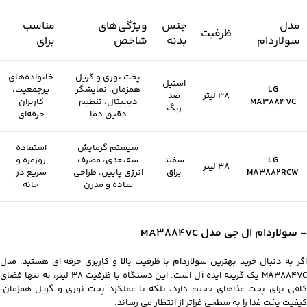
مدل
جنس
ویژگی‌های
مناسب
ظرفیت
سولاردام
بدنه
شاخص
برای
پخت نوری و گریل
خانواده‌های
استیل
LG
همزمان، نمایشگر
پرجمعیت،
38 لیتر
ضد
MA3884VC
دیجیتال، تنظیم
کاربران
زنگ
دقیق دما
حرفه‌ای
سیستم گرمایش
استفاده
LG
سفید
سه‌بعدی، مصرف
روزمره و
38 لیتر
MA3882RCW
براق
انرژی پایین، طراحی
سریع در
ساده و مدرن
خانه
– سولاردام ال جی مدل MA3884VC
اگر به دنبال خرید بهترین سولاردام با ظرفیت بالا و کاربری حرفه ای هستید، مدل
MA3884VC یک گزینه ایده آل است. این دستگاه با ظرفیت 38 لیتر، نه تنها فضای
کافی برای پخت غذاهای حجیم دارد، بلکه با عملکرد پخت نوری و گریل همزمان،
کیفیت پخت غذا را به سطحی فراتر از انتظار می رساند.