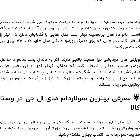
ایمنی بالا
است.
راهنمای خرید سولاردام تنها به برند یا ظرفیت محدود نمی شود. انتخاب صحیح
نیازمند بررسی دقیق چندین فاکتور است. یکی از مهم ترین آن ها، ظرفیت دستگاه
است. خانواده های پرجمعیت بهتر است مدل هایی با گنجایش بالای 35 لیتر را
انتخاب کنند، در حالی که برای مصرف روزمره خانگی مدل های 25 تا 30 لیتری نیز
کفایت می کنند.
ویژگی های گرمایشی نیز اهمیت بالایی دارند. اگر به دنبال پخت سالم با حداقل
روغن هستید، مدلی را انتخاب کنید که عملکرد گریل قوی و فن پخش حرارت
(کانوکشن) داشته باشد. نمایشگر دیجیتال، برنامه های پخت از پیش تنظیم شده،
قابلیت یخ زدایی یکنواخت و سیستم قفل کودک نیز از دیگر نکات مهم در خرید
بهترین سولاردام هستند.
🌟 معرفی بهترین سولاردام های ال جی در وستا
کالا
در میان مدل های موجود در سایت وستا کالا، دو مدل از برند ال جی جزو بهترین و
پرفروش ترین ها هستند. در ادامه به بررسی دقیق تر آن ها می پردازیم تا بتوانید با
مقایسه سولاردام ها انتخاب بهتری داشته باشید.