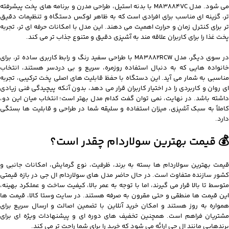
می‌ شود. مدل MA3884VC با بدنه استیل، طراحی مدرن و برنامه‌ های پخت پیشرفته‌
تر، گزینه‌ ای مناسب برای افرادی است که به ظاهر لوکس دستگاه و تنظیمات دقیق‌
تر برای کنترل زمان و حرارت اهمیت می‌ دهند. این مدل با امکانات حرفه‌ ای‌ تر، تجربه
پخت غذا را برای کاربران علاقه‌ مند به آشپزی دقیق و متنوع جذاب‌ تر می‌ کند.
در سوی دیگر، مدل MA3882RCW با طراحی سفید رنگ و رابط کاربری ساده‌ تر، برای
خانواده‌ هایی که به دنبال استفاده روزمره، سریع و بی‌ دردسر هستند، انتخاب
مناسبی به شمار می‌ آید. این دستگاه با حفظ قابلیت‌ های اصلی پخت ترکیبی، تجربه‌
ای روان و کاربردی را در اختیار کاربران قرار می‌ دهد، بدون آنکه پیچیدگی فنی زیادی
داشته باشد. در نهایت، نمی‌ توان گفت کدام مدل بهتر است؛ انتخاب میان این دو،
کاملاً به سبک آشپزی، میزان استفاده و سلیقه شما در طراحی و قابلیت‌ ها بستگی
دارد.
💰 قیمت بهترین سولاردام چقدر است؟
قیمت بهترین سولاردام ها بسته به برند، ظرفیت، نوع گرمایش، امکانات جانبی و
کشور سازنده متفاوت است. در حال حاضر مدل های سولاردام ال جی در بازه قیمتی
متوسط تا بالا قرار می گیرند، اما با توجه به عمر بالا، کیفیت ساخت و عملکرد بهینه،
این قیمت ها منطقی و حتی مقرون به صرفه هستند. در سایت وستا کالا، قیمت ها
همواره به روز هستند و امکان خرید آنلاین با تضمین اصالت و ارسال سریع برای
مشتریان فراهم است. همچنین تخفیف های دوره ای و پیشنهادات ویژه ای برای
برندهایی مانند ال جی ارائه می شود که خرید را برای شما راحت تر می کند.