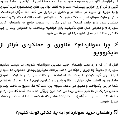
این ابزارهای کاربردی و محبوب، سولاردام است. دستگاهی که ترکیبی از مایکروویو،
گریل و فن آوری حرارتی پیشرفته است و به لطف توانایی های چندمنظوره اش، آشپزی
را به تجربه ای سریع تر، سالم تر و دقیق تر تبدیل می کند. اما سؤال اینجاست:
بهترین مارک سولاردام چیست؟ چطور یک سولاردام مناسب انتخاب کنیم؟ و قیمت
بهترین سولاردام چقدر است؟ در این مقاله به صورت جامع به راهنمای خرید
سولاردام و معرفی مدل های باکیفیت بازار خواهیم پرداخت، به خصوص برند ال جی
که در وستا کالا با مدل های حرفه ای عرضه می شود.
⚡ چرا سولاردام؟ فناوری و عملکردی فراتر از
مایکروویو
قبل از آن که وارد بحث راهنمای خرید بهترین سولاردام شویم، بد نیست بدانیم
سولاردام دقیقاً چه چیزی را ارائه می دهد. برخلاف مایکروویوهای معمولی که تنها از
امواج برای گرم کردن یا پخت غذا استفاده می کنند، سولاردام با ترکیب امواج
مایکروویو، المنت های حرارتی از بالا و پایین، و فناوری نوری (Solar Heat) به غذای
شما حرارتی یکنواخت و عمیق می دهد. نتیجه این است که غذا سریع تر، بافت بهتر و
طعمی نزدیک تر به طبخ سنتی پیدا می کند. این ویژگی ها باعث شده که سولاردام
ها به انتخاب محبوب سرآشپزها و خانواده هایی که به کیفیت غذا اهمیت می دهند
تبدیل شوند.
🛒 راهنمای خرید سولاردام؛ به چه نکاتی توجه کنیم؟