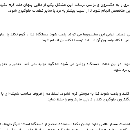
ق را به مگنترون و ترانس نرساند. این مشکل یکی از دلایل پنهان علت گرم نکرد
 متخصص انجام شود تا از آسیب بیشتر به برد یا سایر قطعات جلوگیری شود.
دهند. خرابی این سنسورها می‌ تواند باعث شود دستگاه غذا را گرم نکند یا زمان
 یا کالیبراسیون آن‌ ها باید توسط تکنسین انجام شود.
ود. در این حالت، دستگاه روشن می‌ شود اما گرما تولید نمی‌ کند. تعمیر یا تع
 برد شود.
 کنند و باعث شوند غذا به درستی گرم نشود. استفاده از ظروف مناسب شیشه‌ ای یا 
نترون جلوگیری کند و کارایی مایکروفر را حفظ نماید.
اهمیت بسیار بالایی دارد. اولین نکته استفاده صحیح از دستگاه است؛ هرگز ظروف ف
ین مسئله می‌ تواند به مگنترون آسیب جدی وارد کند. همچنین از ظروف بسیار بزرگ یا س