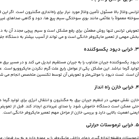
ترانس ولتاژ بالا مسئول تأمین ولتاژ مورد نیاز برای راه‌اندازی مگنترون است. اگر ا
سوخته معمولاً با علائمی مانند بوی سوختگی سیم‌ پیچ‌ ها، دود و گاهی صداهای غی
تعویض ترانس تنها روش مطمئن برای رفع مشکل است و سیم‌ پیچی مجدد آن به د
بخش مهمی از تعمیر مایکروفر خانگی است و می‌ تواند از آسیب بیشتر به دستگاه جلو
3. خرابی دیود یکسوکننده
دیود یکسوکننده جریان متناوب را به جریان مستقیم تبدیل می‌ کند و در مسیر برق 
تولید گرما نباشد. این مشکل یکی از عوامل رایج علت گرم نکردن مایکروویو است. 
آن است. تست دیود با مولتی‌متر و تعویض آن توسط تکنسین متخصص انجام می‌ شود 
4. خرابی خازن راه‌ انداز
خازن نقش مهمی در تنظیم جریان برق به مگنترون و انتقال انرژی برای تولید گرما دار
حتی ممکن است دستگاه خاموش شود یا صدای غیرعادی ایجاد کند. قبل از تعویض خاز
ایمنی اهمیت بالایی دارد و بررسی خازن از مراحل مهم تعمیر مایکروفر خانگی است.
5. خرابی ترموستات حرارتی
اینستاگرام
ترموستات وظیفه اندازه‌ گیری دمای داخلی مایکروفر را بر عهده دارد و به برد فرمان