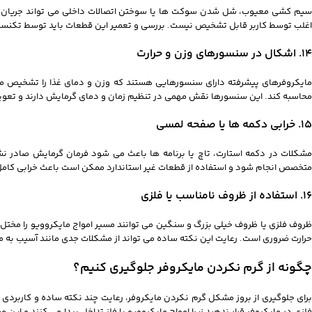
سیم‌ کشی معیوب، شل شدن سوکت‌ ها یا سوختن اتصالات داخلی می‌ تواند جریان بر
اغلب توسط کاربر قابل تشخیص نیست. بررسی و تعمیر این قطعات باید توسط تکنسین
14. اشکال در سنسورهای وزن و حرارت
مایکروفرهای پیشرفته دارای سنسورهایی هستند که وزن و دمای غذا را تشخیص می‌ 
محاسبه کند. این سنسورها نقش مهمی در تنظیم زمان و دمای گرمایش دارند و تعویض
15. خرابی دکمه‌ ها یا صفحه لمسی
مشکلات در دکمه استارت، تاچ یا برنامه‌ ها باعث می‌ شود فرمان گرمایش صادر نش
متخصص انجام شود و استفاده از قطعات غیر استاندارد ممکن است باعث خرابی کامل
16. استفاده از ظروف نامناسب یا فلزی
ظروف فلزی یا ظروف خیلی بزرگ و سنگین می‌ توانند مسیر امواج مایکروویو را مختل
حرارت ضروری است. رعایت این نکته ساده می‌ تواند از مشکلات جدی مانند آسیب به مگ
چگونه از گرم نکردن مایکروفر جلوگیری کنیم؟
برای جلوگیری از بروز مشکل گرم نکردن مایکروفر، رعایت چند نکته ساده و کاربردی 
فلزی در مایکروفر قرار ندهید زیرا امواج مایکروویو با فلز تداخل پیدا می‌ کنند و ا