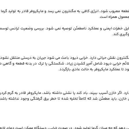
ین قطعه معیوب شود، انرژی کافی به مگنترون نمی‌ رسد و مایکروفر قادر به تولید گرما
رمعمول همراه است.
لیل خطرات ایمنی و عملکرد نامطمئن توصیه نمی‌ شود. بررسی وضعیت ترانس تو
گیری کند.
مگنترون نقش حیاتی دارد. خرابی دیود باعث می‌ شود جریان به درستی منتقل نشود و
علائم خرابی دیود شامل آمپر کشیدن زیاد، شکستگی یا ترک در بدنه قطعه و گاهی 
تا عملکرد مایکروفر به حالت عادی بازگردد.
د. اگر خازن آسیب ببیند، باد کند یا نشتی داشته باشد، مایکروفر قادر به گرم کردن
ن، باید مطمئن شد که کاملاً تخلیه شده تا خطر برق گرفتگی وجود نداشته باشد. 
 می‌ دهد که چه میزان گرما تولید شود. در صورت خرابی، دستگاه ممکن است دمای لازم