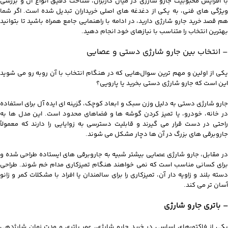
با افزایش محبوبیت جارو شارژی در میان کاربران، شناخت دقیق انواع آن و بررسی
ویژگی‌ های فنی، به یکی از دغدغه‌ های اصلی خریداران تبدیل شده است. اگر شما
هم قصد خرید جارو شارژی دارید، در ادامه با راهنمایی جامع همراه باشید تا بتوانید
بهترین انتخاب را متناسب با نیازهای خود انجام دهید.
– انتخاب بین جارو شارژی دستی و عصایی
یکی از اولین و مهم‌ ترین سوال‌هایی که در هنگام انتخاب با آن روبه‌ رو می‌ شوید
این است که جارو شارژی دستی بخرید یا پارویی؟
جارو شارژی دستی به دلیل وزن سبک و ابعاد کوچک، گزینه‌ ای ایده‌ آل برای استفاده
در خانه، خودرو، یا تمیز کردن گوشه‌ ها و فضاهای محدود است. این مدل‌ ها به‌
راحتی در دست قرار می‌ گیرند و قابلیت دسترسی به زوایایی را دارند که معمولاً
جاروبرقی‌ های بزرگ در آن‌ ها دچار مشکل می‌ شوند.
در مقابل، جارو شارژی عصایی بیشتر شبیه به جاروبرقی‌ های ایستاده طراحی شده و
برای کسانی مناسب است که نمی‌ خواهند هنگام تمیزکاری مدام خم شوند. طراحی
دسته بلند و زاویه‌ دار آن، تمیزکاری را برای سالمندان یا افراد با مشکلات کمر و زانو
آسان‌ تر می‌ کند.
– باتری جارو شارژی
یکی از فاکتورهای اساسی در خرید جارو شارژی، عمر باتری و مدت زمان شارژدهی