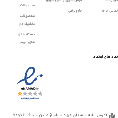
درباره ما
فرش شوی و مبل شوی
محصولات
تماس با ما
جاروبرقی
محصولات
تخفیف دار
دسته بندی
های مهم
نماد های اعتماد
آدرس: بانه - میدان جهاد - پاساژ طنین - پلاک 76و72