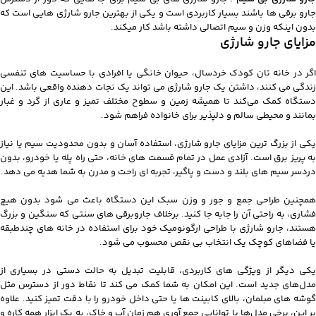
جارو برقی ها باشند بسیار کاربردی است و یکی از بهترین جارو شارژی هایی است که
بدون اینکه وزن و سیم اتصالی داشته باشد کار میکند.
مزایای جارو شارژی
اگر در خانه‌ تان کودک خردسال، حیوان خانگی یا افرادی با حساسیت‌ های تنفسی
زندگی می‌ کنند، داشتن یک جارو شارژی می‌ تواند یک نجات‌ دهنده واقعی باشد. این
دستگاه کمک می‌کند تا همیشه زمین و سطوح مختلف تمیز و عاری از گرد و غبار
بمانند و محیطی سالم و دلپذیر برای خانواده فراهم شود.
یکی از بزرگ‌ ترین مزایای جارو شارژی، استفاده آسان و بدون محدودیت سیم یا نیاز
به پریز برق است. آزادی عمل در تمام قسمت‌ های خانه، حتی راه‌ پله یا خودرو، بدون
دردسر سیم‌ های بلند و دست‌ و پاگیر، تجربه‌ ای راحت و مدرن به شما هدیه می‌ دهد.
همچنین طراحی جمع‌ و جور و وزن سبک این دستگاه باعث می‌ شود بدون هیچ
فشاری، به‌ راحتی آن را جابه‌ جا کنید. برخلاف جاروبرقی‌ های سنتی که سنگین و بزرگ
هستند، جارو شارژی با طراحی ارگونومیک خود برای استفاده در خانه‌ های چندطبقه
یا فضاهای کوچک یک انتخاب بی‌ نقص محسوب می‌ شود.
یکی دیگر از ویژگی‌ های کاربردی، قابلیت تبدیل به حالت دستی در بسیاری از
مدل‌های جدید است. این امکان به شما کمک می‌ کند تا نقاط دور از دسترس مثل
گوشه‌ های مبلمان، بالای کابینت‌ ها یا حتی داخل خودرو را با دقت تمیز کنید. علاوه
بر این، برخی مدل‌ها با توانایی جمع‌ آوری هم‌ زمان آب و خاک، به یک ابزار همه‌ کاره و