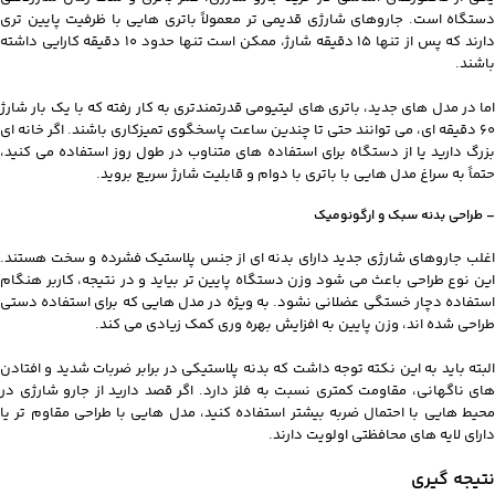
دستگاه است. جاروهای شارژی قدیمی‌ تر معمولاً باتری‌ هایی با ظرفیت پایین‌ تری
دارند که پس از تنها 15 دقیقه شارژ، ممکن است تنها حدود 10 دقیقه کارایی داشته
باشند.
اما در مدل‌ های جدید، باتری‌ های لیتیومی قدرتمندتری به‌ کار رفته که با یک بار شارژ
60 دقیقه‌ ای، می‌ توانند حتی تا چندین ساعت پاسخگوی تمیزکاری باشند. اگر خانه‌ ای
بزرگ دارید یا از دستگاه برای استفاده‌ های متناوب در طول روز استفاده می‌ کنید،
حتماً به سراغ مدل‌ هایی با باتری با دوام و قابلیت شارژ سریع بروید.
– طراحی بدنه سبک و ارگونومیک
اغلب جاروهای شارژی جدید دارای بدنه‌ ای از جنس پلاستیک فشرده و سخت هستند.
این نوع طراحی باعث می‌ شود وزن دستگاه پایین‌ تر بیاید و در نتیجه، کاربر هنگام
استفاده دچار خستگی عضلانی نشود. به‌ ویژه در مدل‌ هایی که برای استفاده دستی
طراحی شده‌ اند، وزن پایین به افزایش بهره‌ وری کمک زیادی می‌ کند.
البته باید به این نکته توجه داشت که بدنه پلاستیکی در برابر ضربات شدید و افتادن‌
های ناگهانی، مقاومت کمتری نسبت به فلز دارد. اگر قصد دارید از جارو شارژی در
محیط‌ هایی با احتمال ضربه بیشتر استفاده کنید، مدل‌ هایی با طراحی مقاوم‌ تر یا
دارای لایه‌ های محافظتی اولویت دارند.
نتیجه‌ گیری