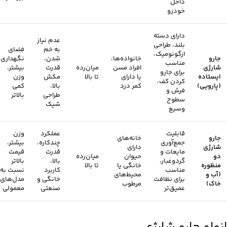
داخل
خودرو
دارای دسته
عدم نیاز
بلند، طراحی
به خم
فضای
ارگونومیک،
جارو
خانواده‌ها،
شدن،
نگهداری
مناسب
شارژی
افراد مسن
میان‌رده
قدرت
بیشتر،
برای جارو
ایستاده
یا دارای
تا بالا
مکش
وزن
کردن کف،
(پارویی)
کمر درد
بالا،
کمی
فرش و
طراحی
بالاتر
سطوح
شیک
وسیع
قابلیت
عملکرد
وزن
جارو
خانه‌های
جمع‌آوری
چندکاره،
بیشتر،
شارژی
دارای
مایعات و
قدرت
قیمت
دو
حیوان
میان‌رده
گردوغبار،
بالا،
بالاتر
منظوره
خانگی یا
تا بالا
مناسب
کاربرد
نسبت به
(آب و
محیط‌های
برای نظافت
خانگی و
مدل‌های
خاک)
مرطوب
عمیق‌تر
صنعتی
معمولی