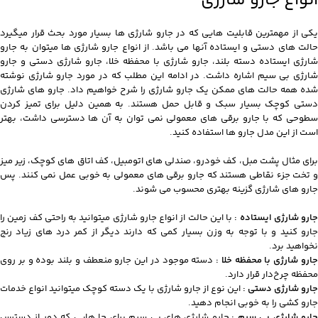
انواع جارو شارژی
یکی از مهمترین قابلیت هایی که در جارو شارژی ها بسیار مورد بحث قرار میگیرد
حالت های دستی و ایستاده آنها می باشد. از انواع جارو شارژی ها میتوان به جارو
شارژی ایستاده دسته بلند، جارو شارژی با محفظه خلا، جارو شارژی دستی و جارو
شارژی بی سیم اشاره داشت. در ادامه این مطلب که در مورد جارو شارژی نوشته
شده همه حالت های ممکن یک جارو شارژی را شرح خواهیم داد. جارو های شارژی
دستی کوچک بسیار سبک و قابل حمل هستند. به همین دلیل برای تمیز کردن
سطوحی که با جارو برقی‌ های معمولی نمی‌ توان به آن‌ ها دسترسی داشت، بهتر
است از این مدل جارو ها استفاده کنید.
برای مثال پشت مبل، کف خودرو، صندلی‌ های اتومبیل، کف اتاق‌ های کوچک، زیر میز
و تخت جزء نقاطی هستند که جارو برقی‌ های معمولی به خوبی عمل نمی‌ کنند. پس
جارو های شارژی گزینه بهتری محسوب می‌ شوند.
جارو شارژی ایستاده :
با این حالت از انواع جارو شارژی میتوانید به راحتی کف زمین را
جارو کنید و با توجه به وزن بسیار کمی که دارند دیگر از کمر درد های زیاد رنج
نخواهید برد.
ارو شارژی با محفظه خلا :
دسته موجود در این جارو منعطف و بلند بوده و بر روی
محفظه چرخ‌دار قرار دارد.
جارو شارژی دستی :
این نوع از جارو شارژی با یک دسته کوچک میتوانید انواع خدمات
جارو کشی را به خوبی انجام دهید.
جارو شارژی بی سیم :
جارو شارژی های بی سیم برای جا هایی که دور از دسترس