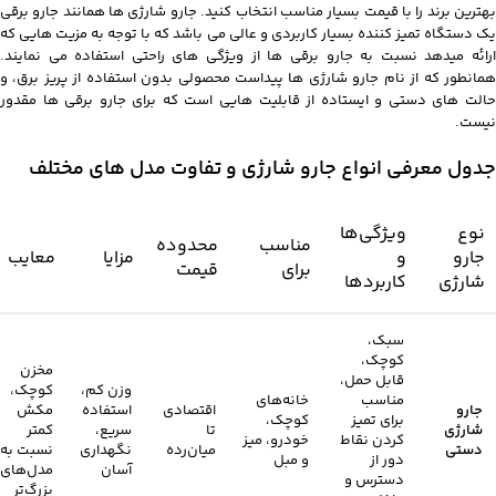
بهترین برند را با قیمت بسیار مناسب انتخاب کنید. جارو شارژی ها همانند جارو برقی
یک دستگاه تمیز کننده بسیار کاربردی و عالی می باشد که با توجه به مزیت هایی که
ارائه میدهد نسبت به جارو برقی ها از ویژگی های راحتی استفاده می نمایند.
همانطور که از نام جارو شارژی ها پیداست محصولی بدون استفاده از پریز برق، و
حالت های دستی و ایستاده از قابلیت هایی است که برای جارو برقی ها مقدور
نیست.
جدول معرفی انواع جارو شارژی و تفاوت مدل‌ های مختلف
نوع
ویژگی‌ها
مناسب
محدوده
جارو
و
مزایا
معایب
برای
قیمت
شارژی
کاربردها
سبک،
کوچک،
مخزن
قابل حمل،
وزن کم،
کوچک،
مناسب
خانه‌های
جارو
اقتصادی
استفاده
مکش
برای تمیز
کوچک،
شارژی
تا
سریع،
کمتر
کردن نقاط
خودرو، میز
دستی
میان‌رده
نگهداری
نسبت به
دور از
و مبل
آسان
مدل‌های
دسترس و
بزرگ‌تر